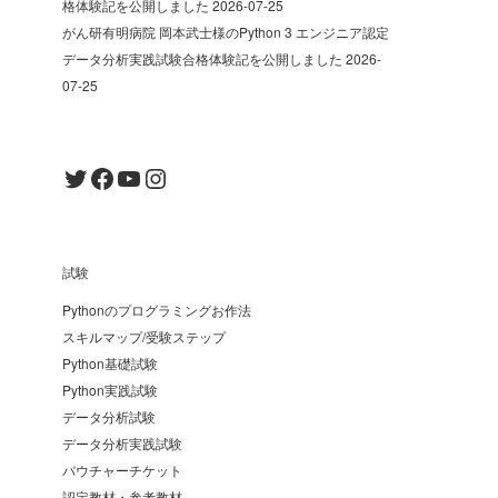
格体験記を公開しました
2026-07-25
がん研有明病院 岡本武士様のPython 3 エンジニア認定
データ分析実践試験合格体験記を公開しました
2026-
07-25
Twitter
Facebook
YouTube
Instagram
試験
Pythonのプログラミングお作法
スキルマップ/受験ステップ
Python基礎試験
Python実践試験
データ分析試験
データ分析実践試験
バウチャーチケット
認定教材・参考教材