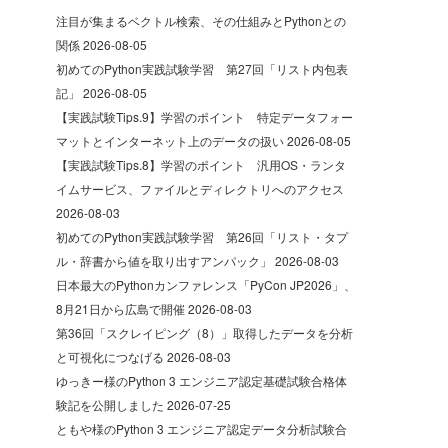
注目が集まるベクトル検索、その仕組みとPythonとの
関係
2026-08-05
初めてのPython実践試験学習 第27回「リスト内包表
記」
2026-08-05
【実践試験Tips.9】学習のポイント 特定データフォー
マットとインターネット上のデータの扱い
2026-08-05
【実践試験Tips.8】学習のポイント 汎用OS・ランタ
イムサービス、ファイルとディレクトリへのアクセス
2026-08-03
初めてのPython実践試験学習 第26回「リスト・タプ
ル・辞書から値を取り出すアンパック」
2026-08-03
日本最大のPythonカンファレンス「PyCon JP2026」、
8月21日から広島で開催
2026-08-03
第36回「スクレイピング（8）」取得したデータを分析
と可視化につなげる
2026-08-03
ゆっきー様のPython 3 エンジニア認定基礎試験合格体
験記を公開しました
2026-07-25
ともや様のPython 3 エンジニア認定データ分析試験合