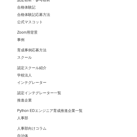
合格体験記
合格体験記応募方法
公式マスコット
Zoom用背景
事例
育成事例応募方法
スクール
認定スクール紹介
学校法人
インテグレーター
認定インテグレーター一覧
推進企業
Python EDエンジニア育成推進企業一覧
人事部
人事部向けコラム
自治体