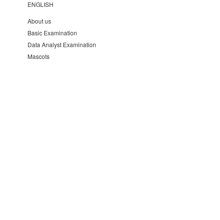
ENGLISH
About us
Basic Examination
Data Analyst Examination
Mascots