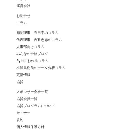
運営会社
お問合せ
コラム
顧問理事 寺田学のコラム
代表理事 吉政忠志のコラム
人事部向けコラム
みんなの合格ブログ
Pythonお作法コラム
小澤昌樹氏のデータ分析コラム
更新情報
協賛
スポンサー会社一覧
協賛会員一覧
協賛プログラムについて
セミナー
規約
個人情報保護方針