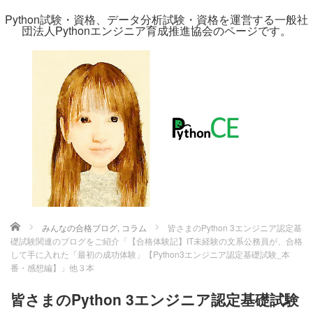
Python試験・資格、データ分析試験・資格を運営する一般社
団法人Pythonエンジニア育成推進協会のページです。
ホーム
みんなの合格ブログ
,
コラム
皆さまのPython 3エンジニア認定基
礎試験関連のブログをご紹介「【合格体験記】IT未経験の文系公務員が、合格
して手に入れた「最初の成功体験」【Python3エンジニア認定基礎試験_本
番・感想編】」他３本
皆さまのPython 3エンジニア認定基礎試験