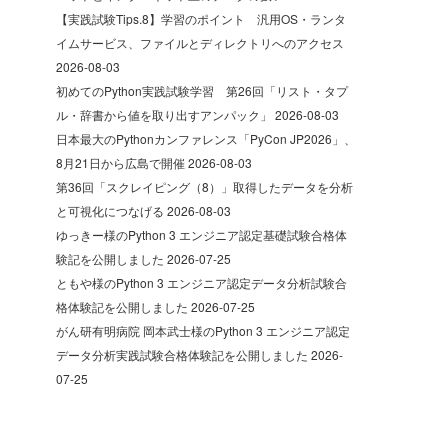
【実践試験Tips.8】学習のポイント 汎用OS・ランタ
イムサービス、ファイルとディレクトリへのアクセス
2026-08-03
初めてのPython実践試験学習 第26回「リスト・タプ
ル・辞書から値を取り出すアンパック」
2026-08-03
日本最大のPythonカンファレンス「PyCon JP2026」、
8月21日から広島で開催
2026-08-03
第36回「スクレイピング（8）」取得したデータを分析
と可視化につなげる
2026-08-03
ゆっきー様のPython 3 エンジニア認定基礎試験合格体
験記を公開しました
2026-07-25
ともや様のPython 3 エンジニア認定データ分析試験合
格体験記を公開しました
2026-07-25
がん研有明病院 岡本武士様のPython 3 エンジニア認定
データ分析実践試験合格体験記を公開しました
2026-
07-25