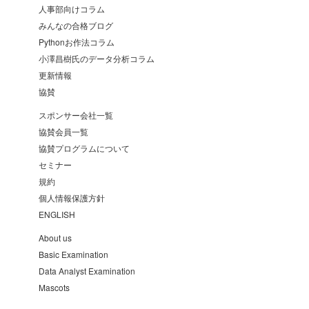
人事部向けコラム
みんなの合格ブログ
Pythonお作法コラム
小澤昌樹氏のデータ分析コラム
更新情報
協賛
スポンサー会社一覧
協賛会員一覧
協賛プログラムについて
セミナー
規約
個人情報保護方針
ENGLISH
About us
Basic Examination
Data Analyst Examination
Mascots