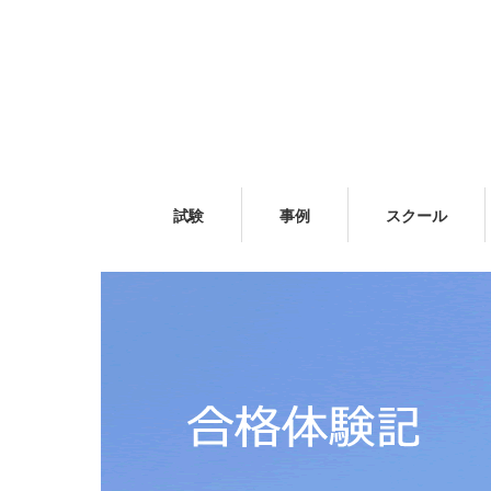
試験
事例
スクール