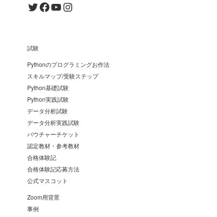
Twitter
Facebook
YouTube
Instagram
試験
Pythonのプログラミングお作法
スキルマップ/受験ステップ
Python基礎試験
Python実践試験
データ分析試験
データ分析実践試験
バウチャーチケット
認定教材・参考教材
合格体験記
合格体験記応募方法
公式マスコット
Zoom用背景
事例