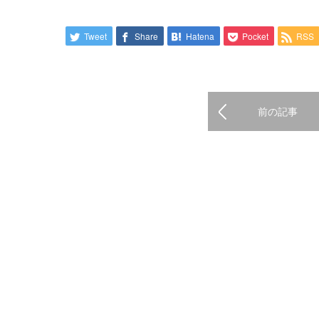
Tweet
Share
Hatena
Pocket
RSS
前の記事