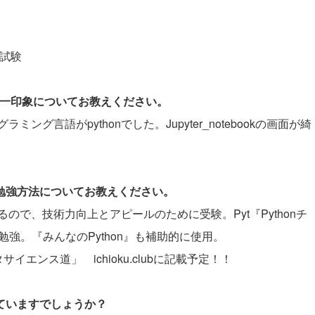
礎試験
際の第一印象についてお教えください。
言語がpythonでした。Jupyter_notebookの画面が綺
と勉強方法についてお教えください。
で、技術力向上とアピールのために受験。Pyt『Pythonチ
』で勉強。『みんなのPython』も補助的に使用。
エンス道」 ichioku.clubに記載予定！！
していますでしょうか？