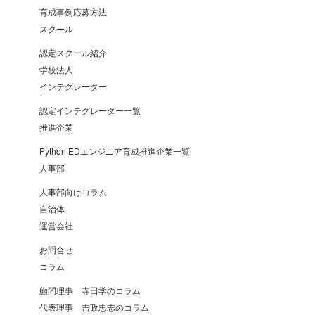
育成事例応募方法
スクール
認定スクール紹介
学校法人
インテグレーター
認定インテグレーター一覧
推進企業
Python EDエンジニア育成推進企業一覧
人事部
人事部向けコラム
自治体
運営会社
お問合せ
コラム
顧問理事 寺田学のコラム
代表理事 吉政忠志のコラム