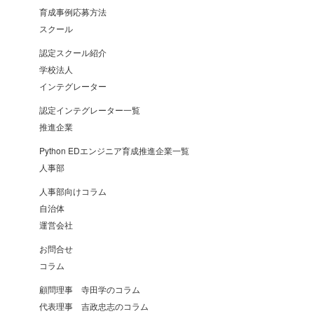
育成事例応募方法
スクール
認定スクール紹介
学校法人
インテグレーター
認定インテグレーター一覧
推進企業
Python EDエンジニア育成推進企業一覧
人事部
人事部向けコラム
自治体
運営会社
お問合せ
コラム
顧問理事 寺田学のコラム
代表理事 吉政忠志のコラム