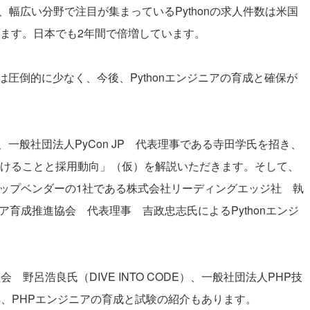
、幅広い分野で注目が集まっているPythonの求人件数は米国
ています。日本でも2年間で倍増しています。
ジニアは圧倒的に少なく、今後、Pythonエンジニアの育成と確保が
一般社団法人PyCon JP 代表理事である寺田学氏を招き、
で気を付けることと採用動向」（仮）を解説いただきます。そして、
てトップベンダーの1社である株式会社リーディングエッジ社 執
ニア育成推進協会 代表理事 吉政忠志氏によるPythonエンジ
 野呂浩良氏（DIVE INTO CODE）、一般社団法人PHP技
ls、PHPエンジニアの育成と試験の紹介もあります。