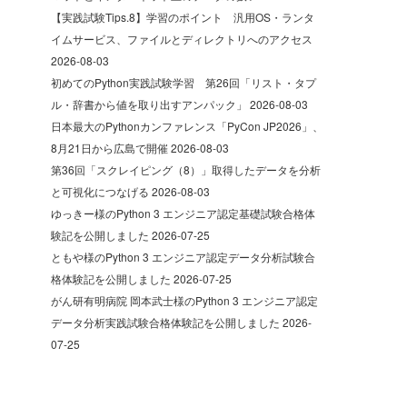
【実践試験Tips.8】学習のポイント 汎用OS・ランタ
イムサービス、ファイルとディレクトリへのアクセス
2026-08-03
初めてのPython実践試験学習 第26回「リスト・タプ
ル・辞書から値を取り出すアンパック」
2026-08-03
日本最大のPythonカンファレンス「PyCon JP2026」、
8月21日から広島で開催
2026-08-03
第36回「スクレイピング（8）」取得したデータを分析
と可視化につなげる
2026-08-03
ゆっきー様のPython 3 エンジニア認定基礎試験合格体
験記を公開しました
2026-07-25
ともや様のPython 3 エンジニア認定データ分析試験合
格体験記を公開しました
2026-07-25
がん研有明病院 岡本武士様のPython 3 エンジニア認定
データ分析実践試験合格体験記を公開しました
2026-
07-25