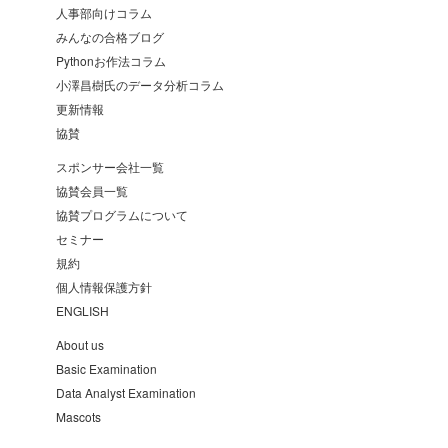
人事部向けコラム
みんなの合格ブログ
Pythonお作法コラム
小澤昌樹氏のデータ分析コラム
更新情報
協賛
スポンサー会社一覧
協賛会員一覧
協賛プログラムについて
セミナー
規約
個人情報保護方針
ENGLISH
About us
Basic Examination
Data Analyst Examination
Mascots