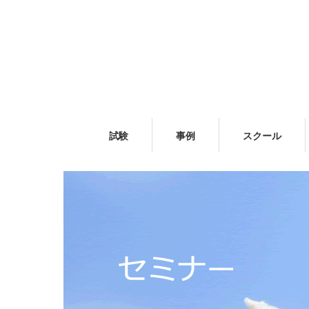
試験
事例
スクール