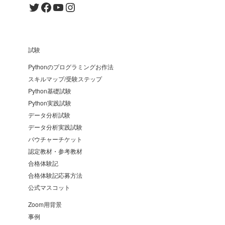
Twitter
Facebook
YouTube
Instagram
試験
Pythonのプログラミングお作法
スキルマップ/受験ステップ
Python基礎試験
Python実践試験
データ分析試験
データ分析実践試験
バウチャーチケット
認定教材・参考教材
合格体験記
合格体験記応募方法
公式マスコット
Zoom用背景
事例