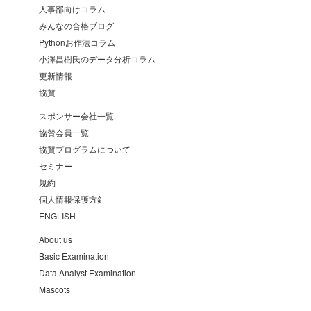
人事部向けコラム
みんなの合格ブログ
Pythonお作法コラム
小澤昌樹氏のデータ分析コラム
更新情報
協賛
スポンサー会社一覧
協賛会員一覧
協賛プログラムについて
セミナー
規約
個人情報保護方針
ENGLISH
About us
Basic Examination
Data Analyst Examination
Mascots