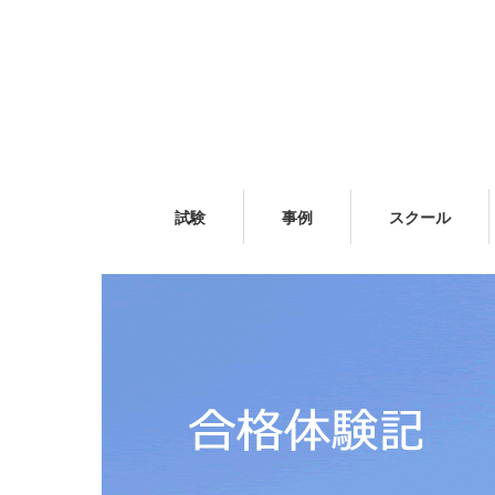
試験
事例
スクール