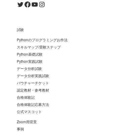
Twitter
Facebook
YouTube
Instagram
試験
Pythonのプログラミングお作法
スキルマップ/受験ステップ
Python基礎試験
Python実践試験
データ分析試験
データ分析実践試験
バウチャーチケット
認定教材・参考教材
合格体験記
合格体験記応募方法
公式マスコット
Zoom用背景
事例