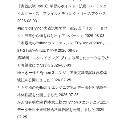
【実践試験Tips.8】学習のポイント 汎用OS・ランタ
イムサービス、ファイルとディレクトリへのアクセス
2026-08-03
初めてのPython実践試験学習 第26回「リスト・タプ
ル・辞書から値を取り出すアンパック」
2026-08-03
日本最大のPythonカンファレンス「PyCon JP2026」、
8月21日から広島で開催
2026-08-03
第36回「スクレイピング（8）」取得したデータを分析
と可視化につなげる
2026-08-03
ゆっきー様のPython 3 エンジニア認定基礎試験合格体
験記を公開しました
2026-07-25
ともや様のPython 3 エンジニア認定データ分析試験合
格体験記を公開しました
2026-07-25
がん研有明病院 岡本武士様のPython 3 エンジニア認定
データ分析実践試験合格体験記を公開しました
2026-
07-25