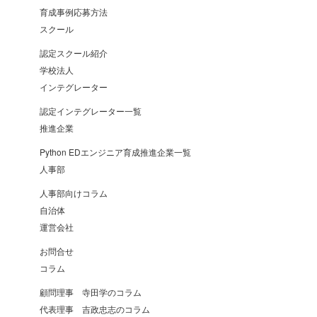
育成事例応募方法
スクール
認定スクール紹介
学校法人
インテグレーター
認定インテグレーター一覧
推進企業
Python EDエンジニア育成推進企業一覧
人事部
人事部向けコラム
自治体
運営会社
お問合せ
コラム
顧問理事 寺田学のコラム
代表理事 吉政忠志のコラム