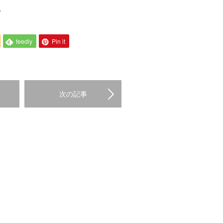
。
feedly
Pin it
次の記事