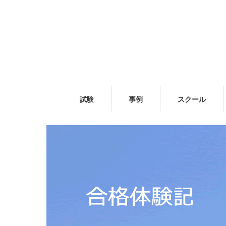
試験
事例
スクール