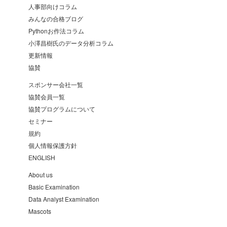
人事部向けコラム
みんなの合格ブログ
Pythonお作法コラム
小澤昌樹氏のデータ分析コラム
更新情報
協賛
スポンサー会社一覧
協賛会員一覧
協賛プログラムについて
セミナー
規約
個人情報保護方針
ENGLISH
About us
Basic Examination
Data Analyst Examination
Mascots