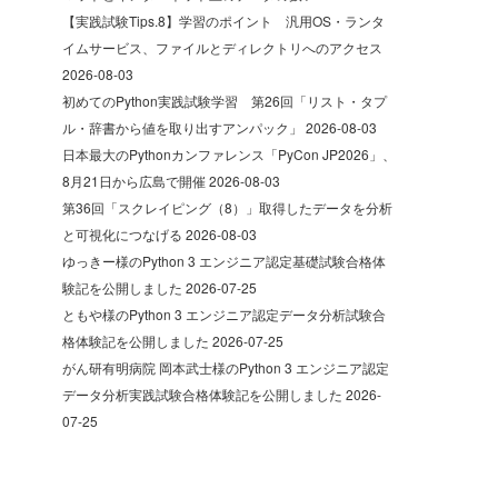
【実践試験Tips.8】学習のポイント 汎用OS・ランタ
イムサービス、ファイルとディレクトリへのアクセス
2026-08-03
初めてのPython実践試験学習 第26回「リスト・タプ
ル・辞書から値を取り出すアンパック」
2026-08-03
日本最大のPythonカンファレンス「PyCon JP2026」、
8月21日から広島で開催
2026-08-03
第36回「スクレイピング（8）」取得したデータを分析
と可視化につなげる
2026-08-03
ゆっきー様のPython 3 エンジニア認定基礎試験合格体
験記を公開しました
2026-07-25
ともや様のPython 3 エンジニア認定データ分析試験合
格体験記を公開しました
2026-07-25
がん研有明病院 岡本武士様のPython 3 エンジニア認定
データ分析実践試験合格体験記を公開しました
2026-
07-25