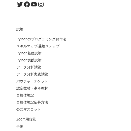
Twitter
Facebook
YouTube
Instagram
試験
Pythonのプログラミングお作法
スキルマップ/受験ステップ
Python基礎試験
Python実践試験
データ分析試験
データ分析実践試験
バウチャーチケット
認定教材・参考教材
合格体験記
合格体験記応募方法
公式マスコット
Zoom用背景
事例