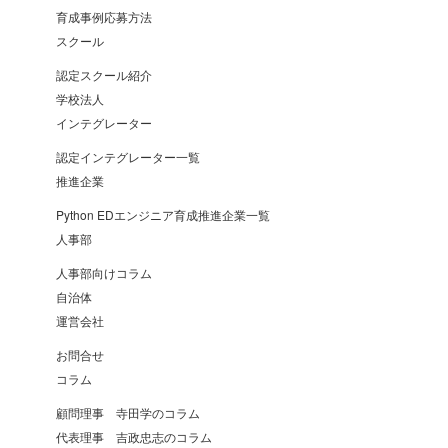
育成事例応募方法
スクール
認定スクール紹介
学校法人
インテグレーター
認定インテグレーター一覧
推進企業
Python EDエンジニア育成推進企業一覧
人事部
人事部向けコラム
自治体
運営会社
お問合せ
コラム
顧問理事 寺田学のコラム
代表理事 吉政忠志のコラム