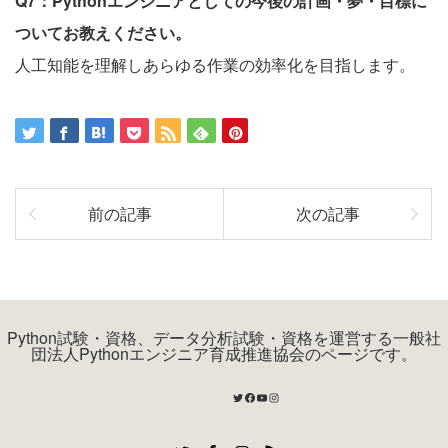
Q7：Pythonエンジニアとしての今後の計画・夢・目標に
ついてお教えください。
人工知能を理解しあらゆる作業の効率化を目指します。
前の記事
次の記事
Python試験・資格、データ分析試験・資格を運営する一般社
団法人Pythonエンジニア育成推進協会のページです。
Twitter
Facebook
YouTube
Instagram
Twitter
Facebook
Instagram
RSS