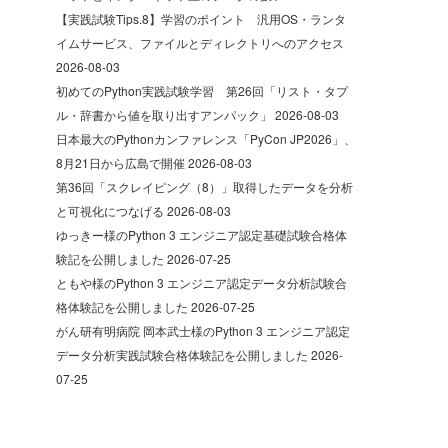
【実践試験Tips.8】学習のポイント 汎用OS・ランタ
イムサービス、ファイルとディレクトリへのアクセス
2026-08-03
初めてのPython実践試験学習 第26回「リスト・タプ
ル・辞書から値を取り出すアンパック」
2026-08-03
日本最大のPythonカンファレンス「PyCon JP2026」、
8月21日から広島で開催
2026-08-03
第36回「スクレイピング（8）」取得したデータを分析
と可視化につなげる
2026-08-03
ゆっきー様のPython 3 エンジニア認定基礎試験合格体
験記を公開しました
2026-07-25
ともや様のPython 3 エンジニア認定データ分析試験合
格体験記を公開しました
2026-07-25
がん研有明病院 岡本武士様のPython 3 エンジニア認定
データ分析実践試験合格体験記を公開しました
2026-
07-25