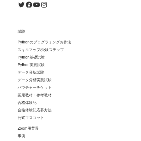
Twitter
Facebook
YouTube
Instagram
試験
Pythonのプログラミングお作法
スキルマップ/受験ステップ
Python基礎試験
Python実践試験
データ分析試験
データ分析実践試験
バウチャーチケット
認定教材・参考教材
合格体験記
合格体験記応募方法
公式マスコット
Zoom用背景
事例