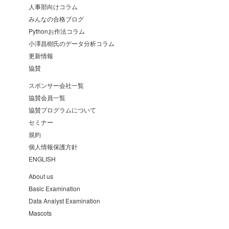
人事部向けコラム
みんなの合格ブログ
Pythonお作法コラム
小澤昌樹氏のデータ分析コラム
更新情報
協賛
スポンサー会社一覧
協賛会員一覧
協賛プログラムについて
セミナー
規約
個人情報保護方針
ENGLISH
About us
Basic Examination
Data Analyst Examination
Mascots