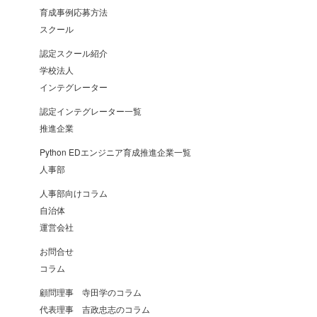
育成事例応募方法
スクール
認定スクール紹介
学校法人
インテグレーター
認定インテグレーター一覧
推進企業
Python EDエンジニア育成推進企業一覧
人事部
人事部向けコラム
自治体
運営会社
お問合せ
コラム
顧問理事 寺田学のコラム
代表理事 吉政忠志のコラム