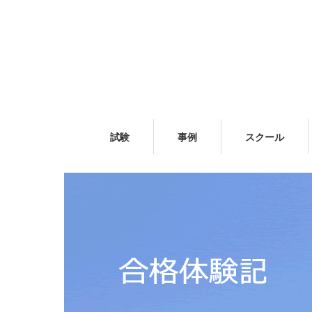
試験
事例
スクール