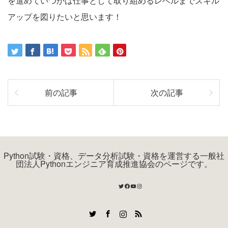
を進めていつかは仕事として取り組めるレベルまでスキル
アップを図りたいと思います！
前の記事
次の記事
Python試験・資格、データ分析試験・資格を運営する一般社
団法人Pythonエンジニア育成推進協会のページです。
Twitter
Facebook
YouTube
Instagram
Twitter
Facebook
Instagram
RSS