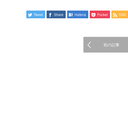
Tweet
Share
Hatena
Pocket
RSS
前の記事