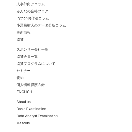
人事部向けコラム
みんなの合格ブログ
Pythonお作法コラム
小澤昌樹氏のデータ分析コラム
更新情報
協賛
スポンサー会社一覧
協賛会員一覧
協賛プログラムについて
セミナー
規約
個人情報保護方針
ENGLISH
About us
Basic Examination
Data Analyst Examination
Mascots