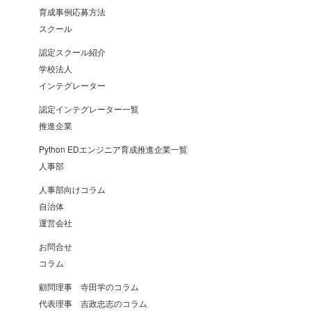
育成事例応募方法
スクール
認定スクール紹介
学校法人
インテグレーター
認定インテグレーター一覧
推進企業
Python EDエンジニア育成推進企業一覧
人事部
人事部向けコラム
自治体
運営会社
お問合せ
コラム
顧問理事 寺田学のコラム
代表理事 吉政忠志のコラム