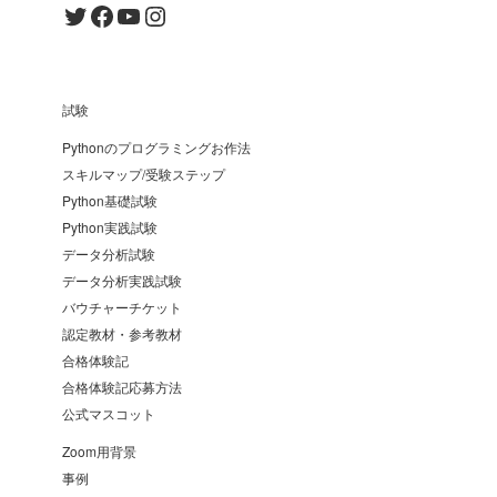
Twitter
Facebook
YouTube
Instagram
試験
Pythonのプログラミングお作法
スキルマップ/受験ステップ
Python基礎試験
Python実践試験
データ分析試験
データ分析実践試験
バウチャーチケット
認定教材・参考教材
合格体験記
合格体験記応募方法
公式マスコット
Zoom用背景
事例