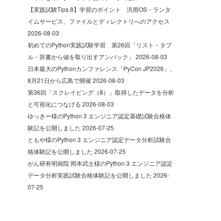
【実践試験Tips.8】学習のポイント 汎用OS・ランタ
イムサービス、ファイルとディレクトリへのアクセス
2026-08-03
初めてのPython実践試験学習 第26回「リスト・タプ
ル・辞書から値を取り出すアンパック」
2026-08-03
日本最大のPythonカンファレンス「PyCon JP2026」、
8月21日から広島で開催
2026-08-03
第36回「スクレイピング（8）」取得したデータを分析
と可視化につなげる
2026-08-03
ゆっきー様のPython 3 エンジニア認定基礎試験合格体
験記を公開しました
2026-07-25
ともや様のPython 3 エンジニア認定データ分析試験合
格体験記を公開しました
2026-07-25
がん研有明病院 岡本武士様のPython 3 エンジニア認定
データ分析実践試験合格体験記を公開しました
2026-
07-25