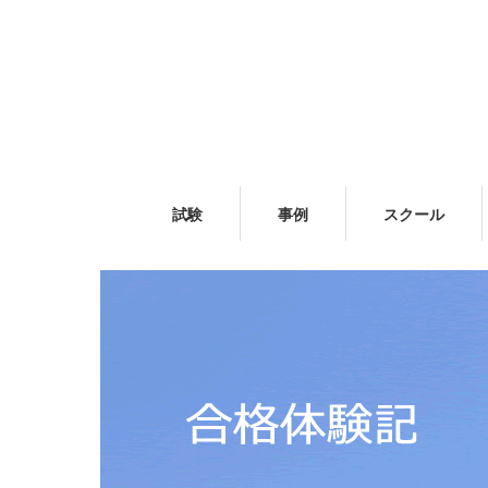
試験
事例
スクール