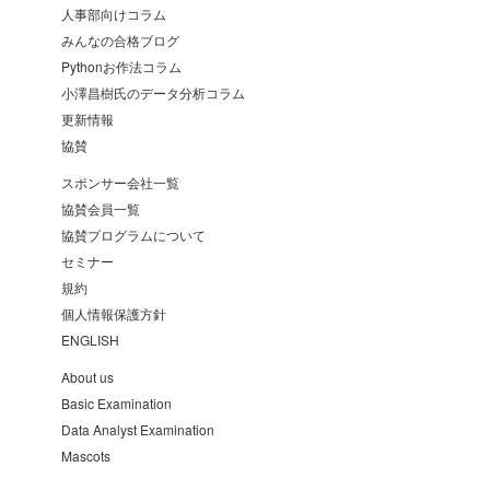
人事部向けコラム
みんなの合格ブログ
Pythonお作法コラム
小澤昌樹氏のデータ分析コラム
更新情報
協賛
スポンサー会社一覧
協賛会員一覧
協賛プログラムについて
セミナー
規約
個人情報保護方針
ENGLISH
About us
Basic Examination
Data Analyst Examination
Mascots