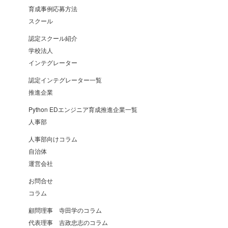
育成事例応募方法
スクール
認定スクール紹介
学校法人
インテグレーター
認定インテグレーター一覧
推進企業
Python EDエンジニア育成推進企業一覧
人事部
人事部向けコラム
自治体
運営会社
お問合せ
コラム
顧問理事 寺田学のコラム
代表理事 吉政忠志のコラム