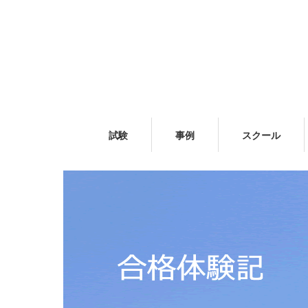
試験
事例
スクール