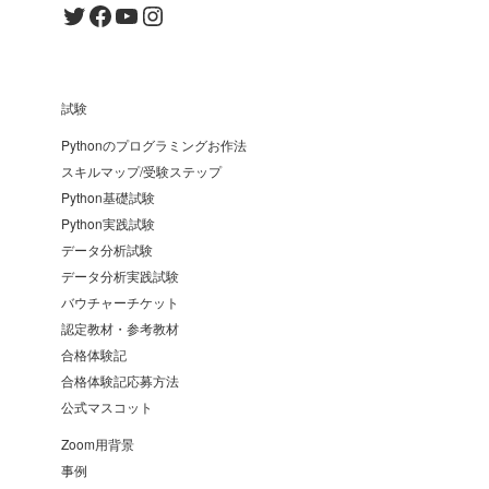
Twitter
Facebook
YouTube
Instagram
試験
Pythonのプログラミングお作法
スキルマップ/受験ステップ
Python基礎試験
Python実践試験
データ分析試験
データ分析実践試験
バウチャーチケット
認定教材・参考教材
合格体験記
合格体験記応募方法
公式マスコット
Zoom用背景
事例