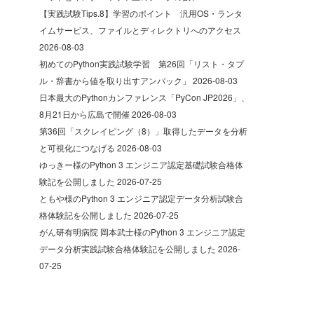
【実践試験Tips.8】学習のポイント 汎用OS・ランタ
イムサービス、ファイルとディレクトリへのアクセス
2026-08-03
初めてのPython実践試験学習 第26回「リスト・タプ
ル・辞書から値を取り出すアンパック」
2026-08-03
日本最大のPythonカンファレンス「PyCon JP2026」、
8月21日から広島で開催
2026-08-03
第36回「スクレイピング（8）」取得したデータを分析
と可視化につなげる
2026-08-03
ゆっきー様のPython 3 エンジニア認定基礎試験合格体
験記を公開しました
2026-07-25
ともや様のPython 3 エンジニア認定データ分析試験合
格体験記を公開しました
2026-07-25
がん研有明病院 岡本武士様のPython 3 エンジニア認定
データ分析実践試験合格体験記を公開しました
2026-
07-25