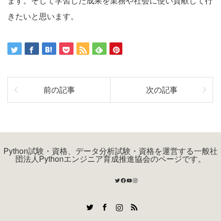
ます。そして学習した成果を業務や社会に使い貢献して行
きたいと思います。
前の記事
次の記事
Python試験・資格、データ分析試験・資格を運営する一般社
団法人Pythonエンジニア育成推進協会のページです。
Twitter
Facebook
YouTube
Instagram
Twitter
Facebook
Instagram
RSS