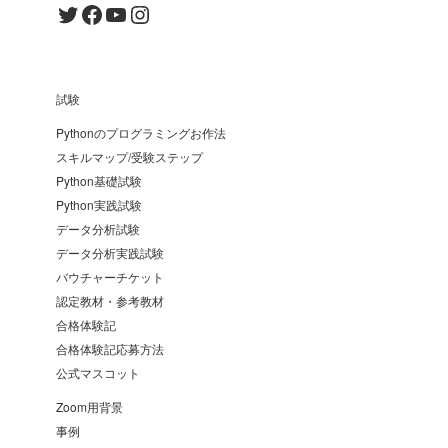
Twitter
Facebook
YouTube
Instagram
試験
Pythonのプログラミングお作法
スキルマップ/受験ステップ
Python基礎試験
Python実践試験
データ分析試験
データ分析実践試験
バウチャーチケット
認定教材・参考教材
合格体験記
合格体験記応募方法
公式マスコット
Zoom用背景
事例