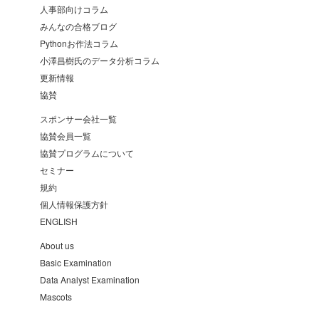
人事部向けコラム
みんなの合格ブログ
Pythonお作法コラム
小澤昌樹氏のデータ分析コラム
更新情報
協賛
スポンサー会社一覧
協賛会員一覧
協賛プログラムについて
セミナー
規約
個人情報保護方針
ENGLISH
About us
Basic Examination
Data Analyst Examination
Mascots