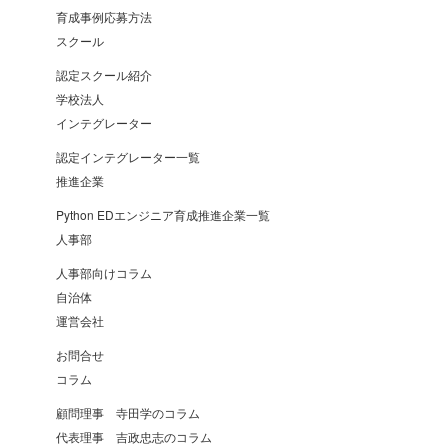
育成事例応募方法
スクール
認定スクール紹介
学校法人
インテグレーター
認定インテグレーター一覧
推進企業
Python EDエンジニア育成推進企業一覧
人事部
人事部向けコラム
自治体
運営会社
お問合せ
コラム
顧問理事 寺田学のコラム
代表理事 吉政忠志のコラム