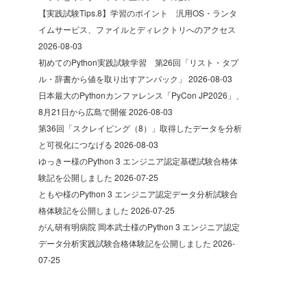
【実践試験Tips.8】学習のポイント 汎用OS・ランタ
イムサービス、ファイルとディレクトリへのアクセス
2026-08-03
初めてのPython実践試験学習 第26回「リスト・タプ
ル・辞書から値を取り出すアンパック」
2026-08-03
日本最大のPythonカンファレンス「PyCon JP2026」、
8月21日から広島で開催
2026-08-03
第36回「スクレイピング（8）」取得したデータを分析
と可視化につなげる
2026-08-03
ゆっきー様のPython 3 エンジニア認定基礎試験合格体
験記を公開しました
2026-07-25
ともや様のPython 3 エンジニア認定データ分析試験合
格体験記を公開しました
2026-07-25
がん研有明病院 岡本武士様のPython 3 エンジニア認定
データ分析実践試験合格体験記を公開しました
2026-
07-25