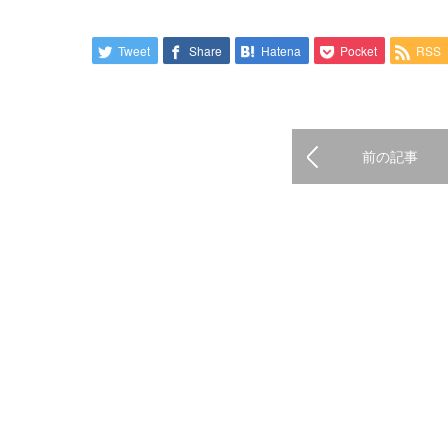
Tweet
Share
Hatena
Pocket
RSS
前の記事