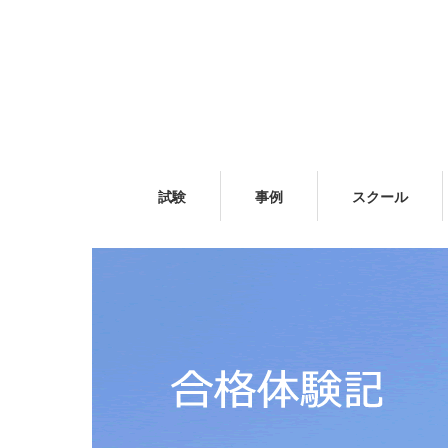
試験
事例
スクール