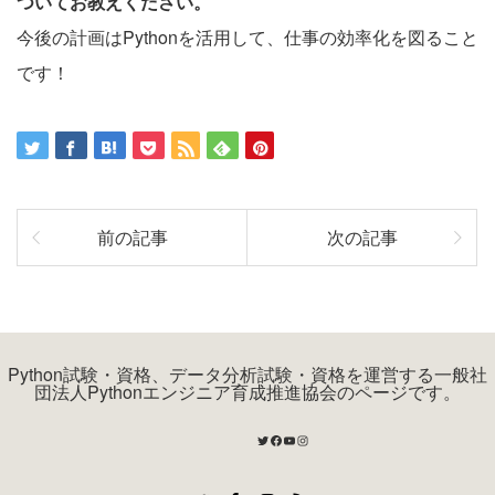
ついてお教えください。
今後の計画はPythonを活用して、仕事の効率化を図ること
です！
前の記事
次の記事
Python試験・資格、データ分析試験・資格を運営する一般社
団法人Pythonエンジニア育成推進協会のページです。
Twitter
Facebook
YouTube
Instagram
Twitter
Facebook
Instagram
RSS