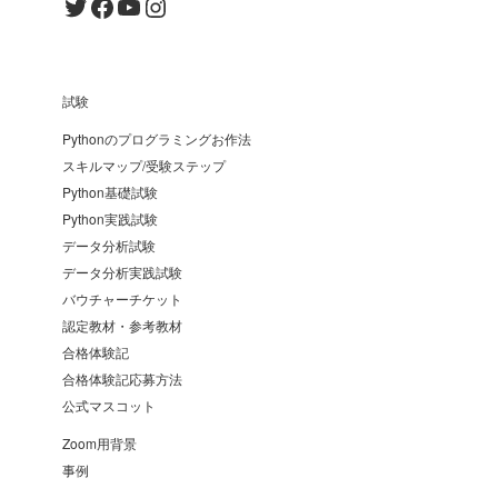
Twitter
Facebook
YouTube
Instagram
試験
Pythonのプログラミングお作法
スキルマップ/受験ステップ
Python基礎試験
Python実践試験
データ分析試験
データ分析実践試験
バウチャーチケット
認定教材・参考教材
合格体験記
合格体験記応募方法
公式マスコット
Zoom用背景
事例