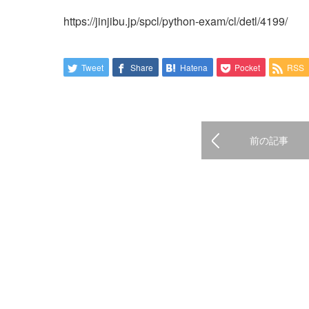
https://jinjibu.jp/spcl/python-exam/cl/detl/4199/
Tweet
Share
Hatena
Pocket
RSS
前の記事