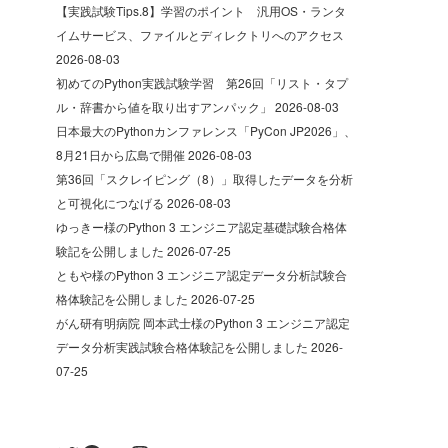
【実践試験Tips.8】学習のポイント 汎用OS・ランタ
イムサービス、ファイルとディレクトリへのアクセス
2026-08-03
初めてのPython実践試験学習 第26回「リスト・タプ
ル・辞書から値を取り出すアンパック」
2026-08-03
日本最大のPythonカンファレンス「PyCon JP2026」、
8月21日から広島で開催
2026-08-03
第36回「スクレイピング（8）」取得したデータを分析
と可視化につなげる
2026-08-03
ゆっきー様のPython 3 エンジニア認定基礎試験合格体
験記を公開しました
2026-07-25
ともや様のPython 3 エンジニア認定データ分析試験合
格体験記を公開しました
2026-07-25
がん研有明病院 岡本武士様のPython 3 エンジニア認定
データ分析実践試験合格体験記を公開しました
2026-
07-25