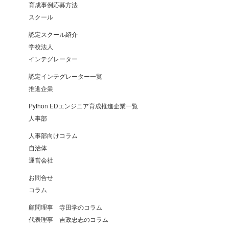
育成事例応募方法
スクール
認定スクール紹介
学校法人
インテグレーター
認定インテグレーター一覧
推進企業
Python EDエンジニア育成推進企業一覧
人事部
人事部向けコラム
自治体
運営会社
お問合せ
コラム
顧問理事 寺田学のコラム
代表理事 吉政忠志のコラム