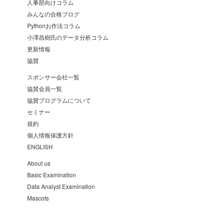
人事部向けコラム
みんなの合格ブログ
Pythonお作法コラム
小澤昌樹氏のデータ分析コラム
更新情報
協賛
スポンサー会社一覧
協賛会員一覧
協賛プログラムについて
セミナー
規約
個人情報保護方針
ENGLISH
About us
Basic Examination
Data Analyst Examination
Mascots