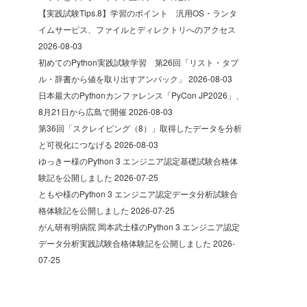
【実践試験Tips.8】学習のポイント 汎用OS・ランタ
イムサービス、ファイルとディレクトリへのアクセス
2026-08-03
初めてのPython実践試験学習 第26回「リスト・タプ
ル・辞書から値を取り出すアンパック」
2026-08-03
日本最大のPythonカンファレンス「PyCon JP2026」、
8月21日から広島で開催
2026-08-03
第36回「スクレイピング（8）」取得したデータを分析
と可視化につなげる
2026-08-03
ゆっきー様のPython 3 エンジニア認定基礎試験合格体
験記を公開しました
2026-07-25
ともや様のPython 3 エンジニア認定データ分析試験合
格体験記を公開しました
2026-07-25
がん研有明病院 岡本武士様のPython 3 エンジニア認定
データ分析実践試験合格体験記を公開しました
2026-
07-25