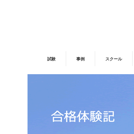
試験
事例
スクール