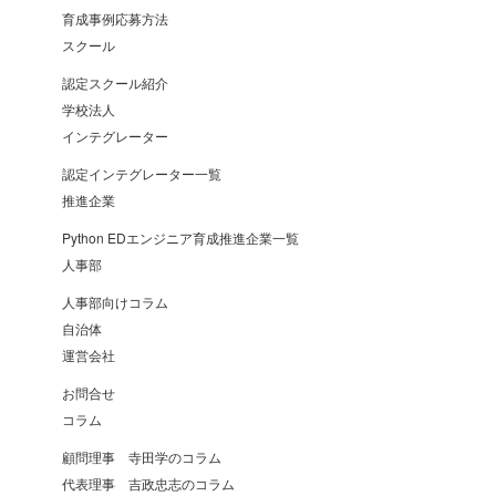
育成事例応募方法
スクール
認定スクール紹介
学校法人
インテグレーター
認定インテグレーター一覧
推進企業
Python EDエンジニア育成推進企業一覧
人事部
人事部向けコラム
自治体
運営会社
お問合せ
コラム
顧問理事 寺田学のコラム
代表理事 吉政忠志のコラム