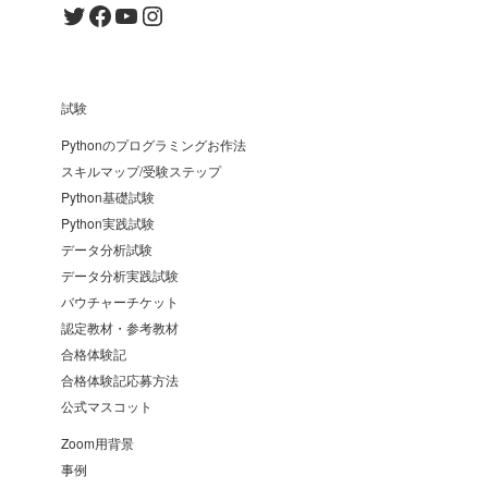
Twitter
Facebook
YouTube
Instagram
試験
Pythonのプログラミングお作法
スキルマップ/受験ステップ
Python基礎試験
Python実践試験
データ分析試験
データ分析実践試験
バウチャーチケット
認定教材・参考教材
合格体験記
合格体験記応募方法
公式マスコット
Zoom用背景
事例