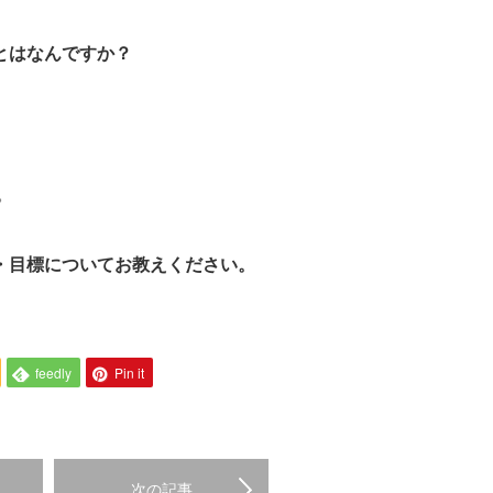
ことはなんですか？
。
。
夢・目標についてお教えください。
feedly
Pin it
次の記事