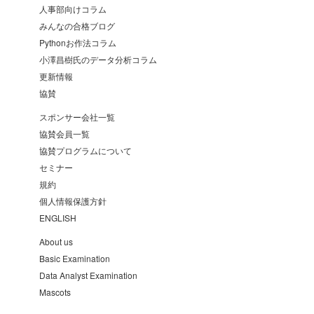
人事部向けコラム
みんなの合格ブログ
Pythonお作法コラム
小澤昌樹氏のデータ分析コラム
更新情報
協賛
スポンサー会社一覧
協賛会員一覧
協賛プログラムについて
セミナー
規約
個人情報保護方針
ENGLISH
About us
Basic Examination
Data Analyst Examination
Mascots