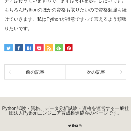
デアは持っていますので、まずはそれを形にしたいです。
もちろんPythonのほかの資格も取りたいので資格勉強も続
けていきます。私はPythonが得意ですって言えるよう頑張
りたいです。
前の記事
次の記事
Python試験・資格、データ分析試験・資格を運営する一般社
団法人Pythonエンジニア育成推進協会のページです。
Twitter
Facebook
YouTube
Instagram