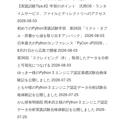
【実践試験Tips.8】学習のポイント 汎用OS・ランタ
イムサービス、ファイルとディレクトリへのアクセス
2026-08-03
初めてのPython実践試験学習 第26回「リスト・タプ
ル・辞書から値を取り出すアンパック」
2026-08-03
日本最大のPythonカンファレンス「PyCon JP2026」、
8月21日から広島で開催
2026-08-03
第36回「スクレイピング（8）」取得したデータを分析
と可視化につなげる
2026-08-03
ゆっきー様のPython 3 エンジニア認定基礎試験合格体
験記を公開しました
2026-07-25
ともや様のPython 3 エンジニア認定データ分析試験合
格体験記を公開しました
2026-07-25
がん研有明病院 岡本武士様のPython 3 エンジニア認定
データ分析実践試験合格体験記を公開しました
2026-
07-25