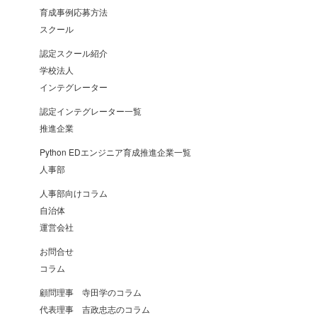
育成事例応募方法
スクール
認定スクール紹介
学校法人
インテグレーター
認定インテグレーター一覧
推進企業
Python EDエンジニア育成推進企業一覧
人事部
人事部向けコラム
自治体
運営会社
お問合せ
コラム
顧問理事 寺田学のコラム
代表理事 吉政忠志のコラム