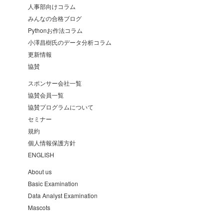
人事部向けコラム
みんなの合格ブログ
Pythonお作法コラム
小澤昌樹氏のデータ分析コラム
更新情報
協賛
スポンサー会社一覧
協賛会員一覧
協賛プログラムについて
セミナー
規約
個人情報保護方針
ENGLISH
About us
Basic Examination
Data Analyst Examination
Mascots