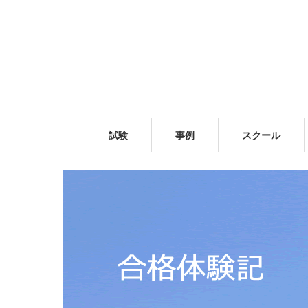
試験
事例
スクール