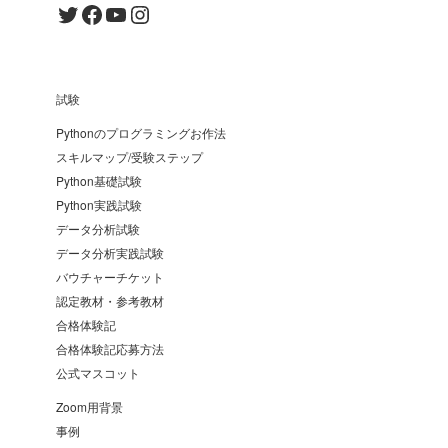
Twitter
Facebook
YouTube
Instagram
試験
Pythonのプログラミングお作法
スキルマップ/受験ステップ
Python基礎試験
Python実践試験
データ分析試験
データ分析実践試験
バウチャーチケット
認定教材・参考教材
合格体験記
合格体験記応募方法
公式マスコット
Zoom用背景
事例