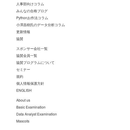
人事部向けコラム
みんなの合格ブログ
Pythonお作法コラム
小澤昌樹氏のデータ分析コラム
更新情報
協賛
スポンサー会社一覧
協賛会員一覧
協賛プログラムについて
セミナー
規約
個人情報保護方針
ENGLISH
About us
Basic Examination
Data Analyst Examination
Mascots