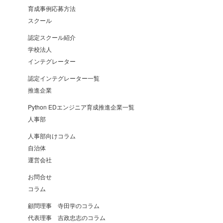
育成事例応募方法
スクール
認定スクール紹介
学校法人
インテグレーター
認定インテグレーター一覧
推進企業
Python EDエンジニア育成推進企業一覧
人事部
人事部向けコラム
自治体
運営会社
お問合せ
コラム
顧問理事 寺田学のコラム
代表理事 吉政忠志のコラム