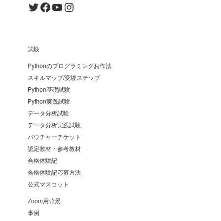
Twitter
Facebook
YouTube
Instagram
試験
Pythonのプログラミングお作法
スキルマップ/受験ステップ
Python基礎試験
Python実践試験
データ分析試験
データ分析実践試験
バウチャーチケット
認定教材・参考教材
合格体験記
合格体験記応募方法
公式マスコット
Zoom用背景
事例