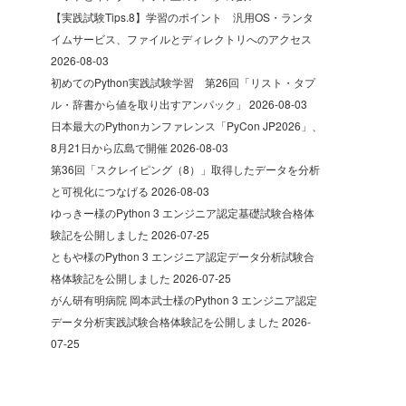
【実践試験Tips.8】学習のポイント 汎用OS・ランタ
イムサービス、ファイルとディレクトリへのアクセス
2026-08-03
初めてのPython実践試験学習 第26回「リスト・タプ
ル・辞書から値を取り出すアンパック」
2026-08-03
日本最大のPythonカンファレンス「PyCon JP2026」、
8月21日から広島で開催
2026-08-03
第36回「スクレイピング（8）」取得したデータを分析
と可視化につなげる
2026-08-03
ゆっきー様のPython 3 エンジニア認定基礎試験合格体
験記を公開しました
2026-07-25
ともや様のPython 3 エンジニア認定データ分析試験合
格体験記を公開しました
2026-07-25
がん研有明病院 岡本武士様のPython 3 エンジニア認定
データ分析実践試験合格体験記を公開しました
2026-
07-25