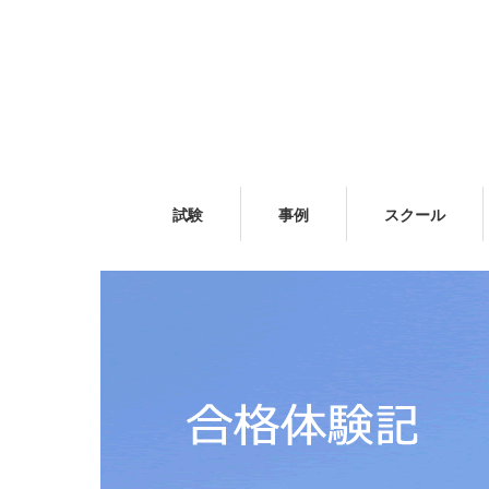
試験
事例
スクール