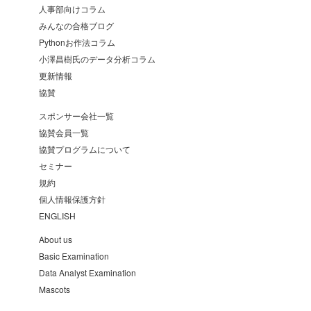
人事部向けコラム
みんなの合格ブログ
Pythonお作法コラム
小澤昌樹氏のデータ分析コラム
更新情報
協賛
スポンサー会社一覧
協賛会員一覧
協賛プログラムについて
セミナー
規約
個人情報保護方針
ENGLISH
About us
Basic Examination
Data Analyst Examination
Mascots