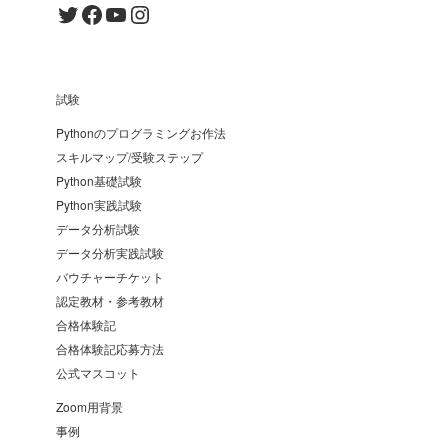
Twitter
Facebook
YouTube
Instagram
試験
Pythonのプログラミングお作法
スキルマップ/受験ステップ
Python基礎試験
Python実践試験
データ分析試験
データ分析実践試験
バウチャーチケット
認定教材・参考教材
合格体験記
合格体験記応募方法
公式マスコット
Zoom用背景
事例