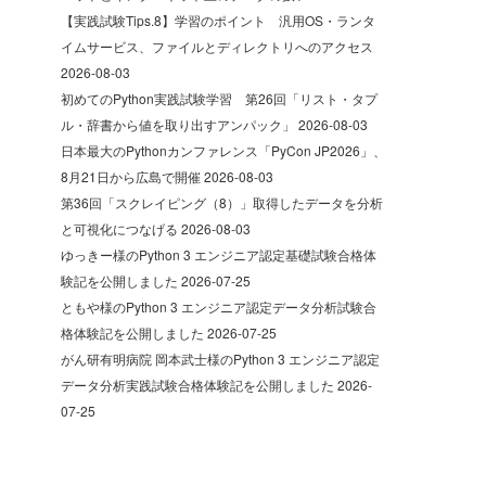
【実践試験Tips.8】学習のポイント 汎用OS・ランタ
イムサービス、ファイルとディレクトリへのアクセス
2026-08-03
初めてのPython実践試験学習 第26回「リスト・タプ
ル・辞書から値を取り出すアンパック」
2026-08-03
日本最大のPythonカンファレンス「PyCon JP2026」、
8月21日から広島で開催
2026-08-03
第36回「スクレイピング（8）」取得したデータを分析
と可視化につなげる
2026-08-03
ゆっきー様のPython 3 エンジニア認定基礎試験合格体
験記を公開しました
2026-07-25
ともや様のPython 3 エンジニア認定データ分析試験合
格体験記を公開しました
2026-07-25
がん研有明病院 岡本武士様のPython 3 エンジニア認定
データ分析実践試験合格体験記を公開しました
2026-
07-25