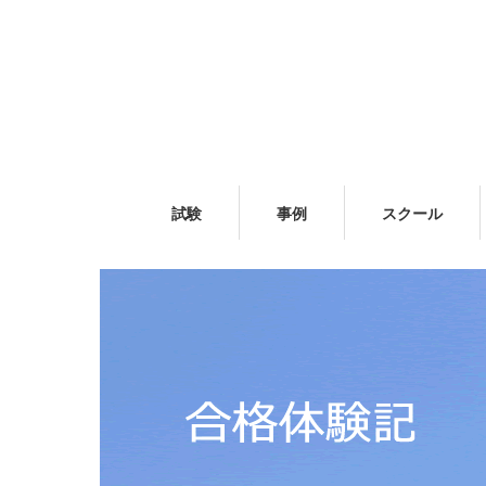
試験
事例
スクール