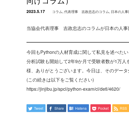
向けコラム）
2023.5.17
コラム
,
代表理事 吉政忠志のコラム
,
日本の人事
当協会代表理事 吉政忠志のコラムが日本の人事
今回もPythonの人材育成に関して私見を述べたい
分析試験も開始して2年9か月で受験者数が1万
様、ありがとうございます。今日は、そのデータ
(この続きは以下をご覧ください)
https://jinjibu.jp/spcl/python-exam/cl/detl/4620/
Tweet
Share
Hatena
Pocket
RSS