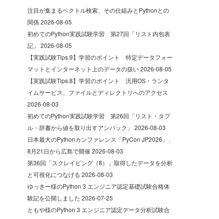
注目が集まるベクトル検索、その仕組みとPythonとの
関係
2026-08-05
初めてのPython実践試験学習 第27回「リスト内包表
記」
2026-08-05
【実践試験Tips.9】学習のポイント 特定データフォー
マットとインターネット上のデータの扱い
2026-08-05
【実践試験Tips.8】学習のポイント 汎用OS・ランタ
イムサービス、ファイルとディレクトリへのアクセス
2026-08-03
初めてのPython実践試験学習 第26回「リスト・タプ
ル・辞書から値を取り出すアンパック」
2026-08-03
日本最大のPythonカンファレンス「PyCon JP2026」、
8月21日から広島で開催
2026-08-03
第36回「スクレイピング（8）」取得したデータを分析
と可視化につなげる
2026-08-03
ゆっきー様のPython 3 エンジニア認定基礎試験合格体
験記を公開しました
2026-07-25
ともや様のPython 3 エンジニア認定データ分析試験合