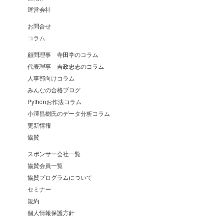
運営会社
お問合せ
コラム
顧問理事 寺田学のコラム
代表理事 吉政忠志のコラム
人事部向けコラム
みんなの合格ブログ
Pythonお作法コラム
小澤昌樹氏のデータ分析コラム
更新情報
協賛
スポンサー会社一覧
協賛会員一覧
協賛プログラムについて
セミナー
規約
個人情報保護方針