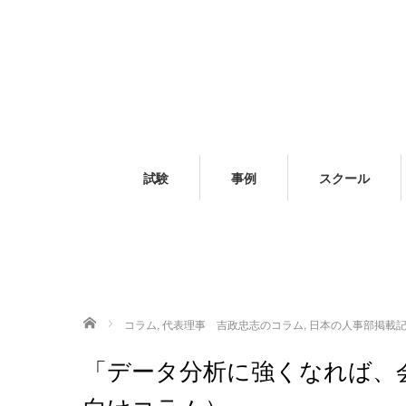
試験
事例
スクール
ホーム
コラム
,
代表理事 吉政忠志のコラム
,
日本の人事部掲載
「データ分析に強くなれば、