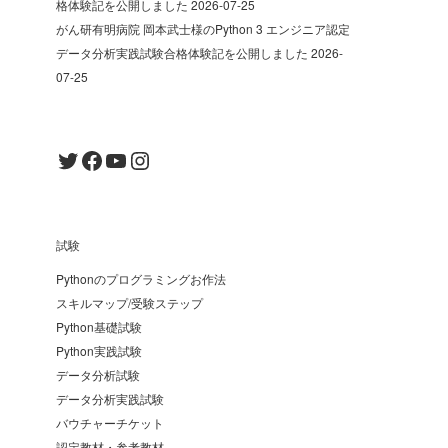
格体験記を公開しました
2026-07-25
がん研有明病院 岡本武士様のPython 3 エンジニア認定
データ分析実践試験合格体験記を公開しました
2026-
07-25
Twitter
Facebook
YouTube
Instagram
試験
Pythonのプログラミングお作法
スキルマップ/受験ステップ
Python基礎試験
Python実践試験
データ分析試験
データ分析実践試験
バウチャーチケット
認定教材・参考教材