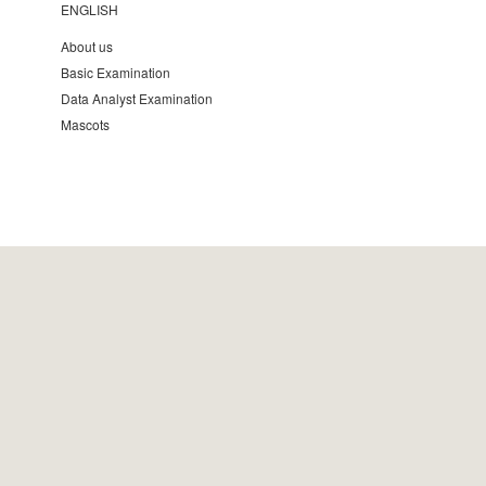
ENGLISH
About us
Basic Examination
Data Analyst Examination
Mascots