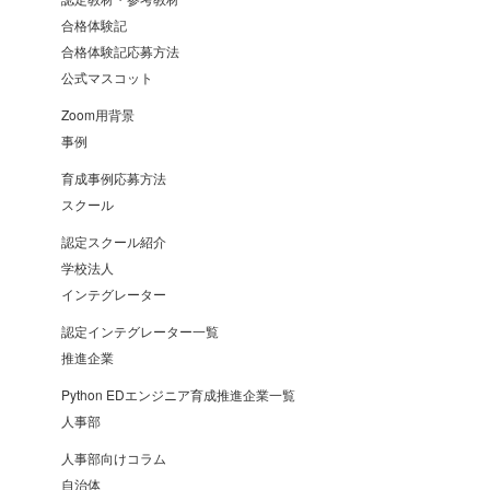
合格体験記
合格体験記応募方法
公式マスコット
Zoom用背景
事例
育成事例応募方法
スクール
認定スクール紹介
学校法人
インテグレーター
認定インテグレーター一覧
推進企業
Python EDエンジニア育成推進企業一覧
人事部
人事部向けコラム
自治体