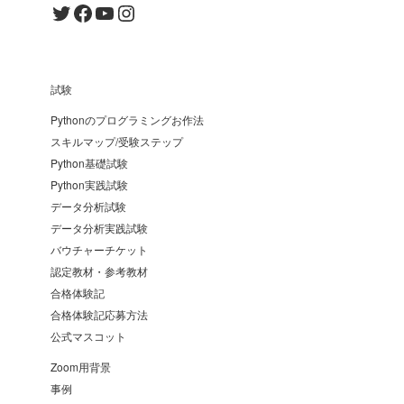
Twitter
Facebook
YouTube
Instagram
試験
Pythonのプログラミングお作法
スキルマップ/受験ステップ
Python基礎試験
Python実践試験
データ分析試験
データ分析実践試験
バウチャーチケット
認定教材・参考教材
合格体験記
合格体験記応募方法
公式マスコット
Zoom用背景
事例