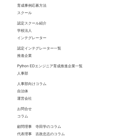
育成事例応募方法
スクール
認定スクール紹介
学校法人
インテグレーター
認定インテグレーター一覧
推進企業
Python EDエンジニア育成推進企業一覧
人事部
人事部向けコラム
自治体
運営会社
お問合せ
コラム
顧問理事 寺田学のコラム
代表理事 吉政忠志のコラム