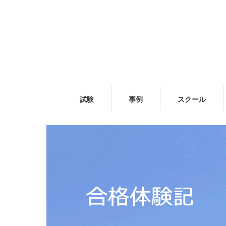
試験
事例
スクール