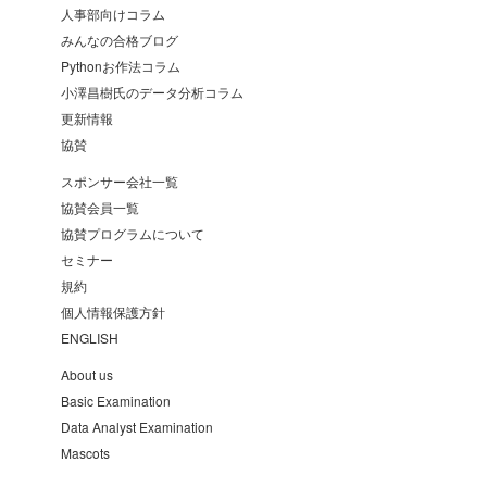
人事部向けコラム
みんなの合格ブログ
Pythonお作法コラム
小澤昌樹氏のデータ分析コラム
更新情報
協賛
スポンサー会社一覧
協賛会員一覧
協賛プログラムについて
セミナー
規約
個人情報保護方針
ENGLISH
About us
Basic Examination
Data Analyst Examination
Mascots