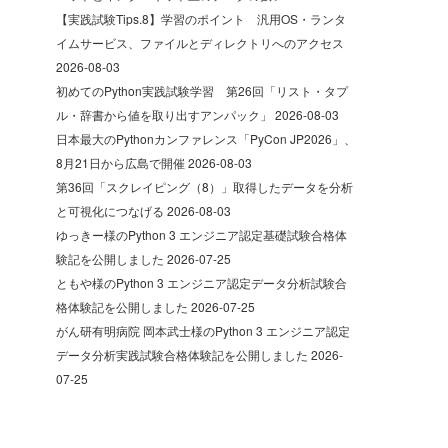
【実践試験Tips.8】学習のポイント 汎用OS・ランタ
イムサービス、ファイルとディレクトリへのアクセス
2026-08-03
初めてのPython実践試験学習 第26回「リスト・タプ
ル・辞書から値を取り出すアンパック」
2026-08-03
日本最大のPythonカンファレンス「PyCon JP2026」、
8月21日から広島で開催
2026-08-03
第36回「スクレイピング（8）」取得したデータを分析
と可視化につなげる
2026-08-03
ゆっきー様のPython 3 エンジニア認定基礎試験合格体
験記を公開しました
2026-07-25
ともや様のPython 3 エンジニア認定データ分析試験合
格体験記を公開しました
2026-07-25
がん研有明病院 岡本武士様のPython 3 エンジニア認定
データ分析実践試験合格体験記を公開しました
2026-
07-25