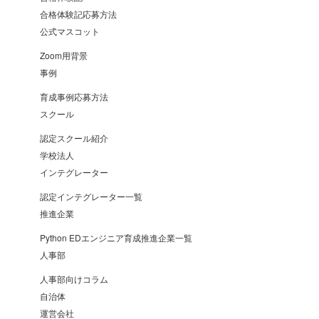
合格体験記応募方法
公式マスコット
Zoom用背景
事例
育成事例応募方法
スクール
認定スクール紹介
学校法人
インテグレーター
認定インテグレーター一覧
推進企業
Python EDエンジニア育成推進企業一覧
人事部
人事部向けコラム
自治体
運営会社