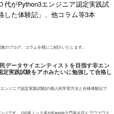
代がPython3エンジニア認定実践試
格した体験記」、他コラム等3本
試験関連のブログ、コラムを順にご紹介いたします。
市民データサイエンティストを目指す非エン
ニア認定実践試験をアホみたいに勉強して合格し
hon3エンジニア認定実践試験]の個人的学習方法と合格体験記で
エンジです。100本ノック本やKaggle入門本を読んでワクワク