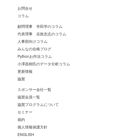
お問合せ
コラム
顧問理事 寺田学のコラム
代表理事 吉政忠志のコラム
人事部向けコラム
みんなの合格ブログ
Pythonお作法コラム
小澤昌樹氏のデータ分析コラム
更新情報
協賛
スポンサー会社一覧
協賛会員一覧
協賛プログラムについて
セミナー
規約
個人情報保護方針
ENGLISH