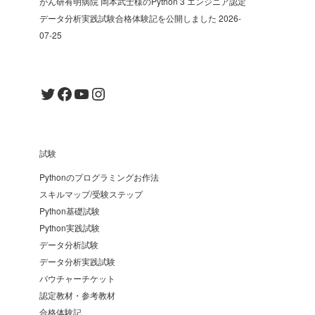
がん研有明病院 岡本武士様のPython 3 エンジニア認定
データ分析実践試験合格体験記を公開しました
2026-
07-25
Twitter
Facebook
YouTube
Instagram
試験
Pythonのプログラミングお作法
スキルマップ/受験ステップ
Python基礎試験
Python実践試験
データ分析試験
データ分析実践試験
バウチャーチケット
認定教材・参考教材
合格体験記