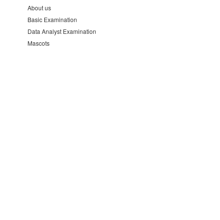
About us
Basic Examination
Data Analyst Examination
Mascots