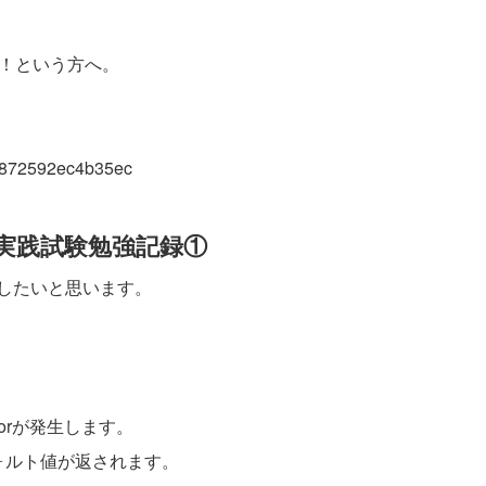
い！という方へ。
d97872592ec4b35ec
認定実践試験勉強記録①
有したいと思います。
orが発生します。
デフォルト値が返されます。