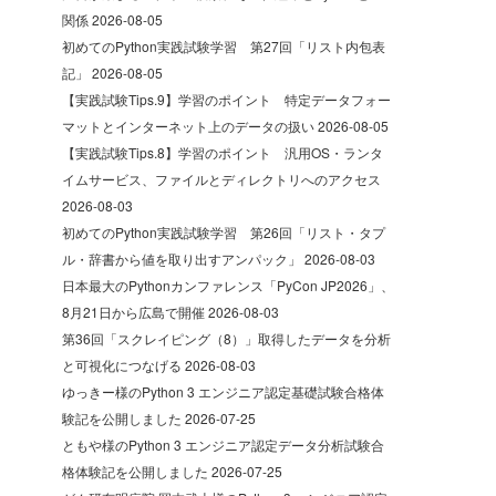
関係
2026-08-05
初めてのPython実践試験学習 第27回「リスト内包表
記」
2026-08-05
【実践試験Tips.9】学習のポイント 特定データフォー
マットとインターネット上のデータの扱い
2026-08-05
【実践試験Tips.8】学習のポイント 汎用OS・ランタ
イムサービス、ファイルとディレクトリへのアクセス
2026-08-03
初めてのPython実践試験学習 第26回「リスト・タプ
ル・辞書から値を取り出すアンパック」
2026-08-03
日本最大のPythonカンファレンス「PyCon JP2026」、
8月21日から広島で開催
2026-08-03
第36回「スクレイピング（8）」取得したデータを分析
と可視化につなげる
2026-08-03
ゆっきー様のPython 3 エンジニア認定基礎試験合格体
験記を公開しました
2026-07-25
ともや様のPython 3 エンジニア認定データ分析試験合
格体験記を公開しました
2026-07-25