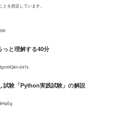
ことを想定しています。
508/
まるっと理解する40分
lBgm0IQ&t=247s
し試験「Python実践試験」の解説
dlHpEg