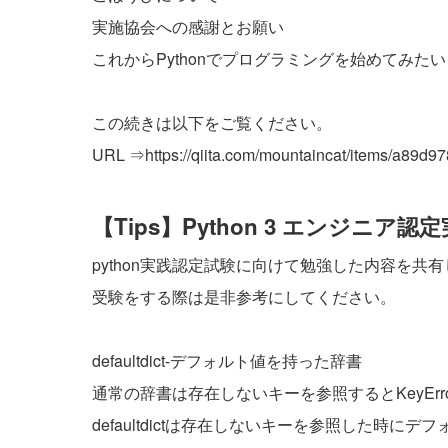
実施協会への感謝とお願い
これからPythonでプログラミングを始めてみた
この続きは以下をご覧ください。
URL ⇒
https://qiita.com/mountaincat/items/a89
【Tips】Python 3 エンジニア
python実践認定試験に向けて勉強した内容を共
受験をする際は是非参考にしてください。
defaultdict-デフォルト値を持った辞書
通常の辞書は存在しないキーを参照するとKeyErr
defaultdictは存在しないキーを参照した時に