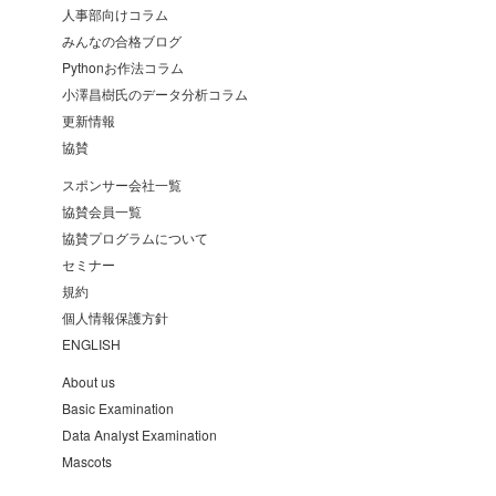
人事部向けコラム
みんなの合格ブログ
Pythonお作法コラム
小澤昌樹氏のデータ分析コラム
更新情報
協賛
スポンサー会社一覧
協賛会員一覧
協賛プログラムについて
セミナー
規約
個人情報保護方針
ENGLISH
About us
Basic Examination
Data Analyst Examination
Mascots