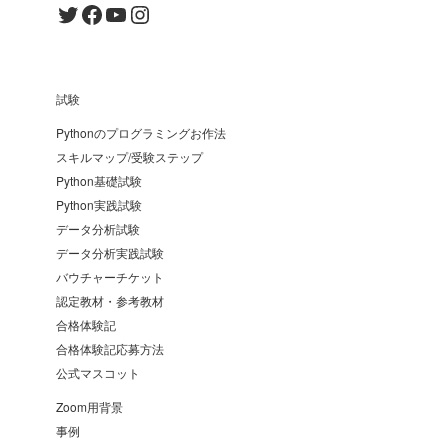
Twitter
Facebook
YouTube
Instagram
試験
Pythonのプログラミングお作法
スキルマップ/受験ステップ
Python基礎試験
Python実践試験
データ分析試験
データ分析実践試験
バウチャーチケット
認定教材・参考教材
合格体験記
合格体験記応募方法
公式マスコット
Zoom用背景
事例