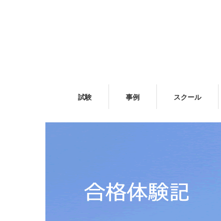
試験
事例
スクール