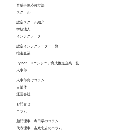
育成事例応募方法
スクール
認定スクール紹介
学校法人
インテグレーター
認定インテグレーター一覧
推進企業
Python EDエンジニア育成推進企業一覧
人事部
人事部向けコラム
自治体
運営会社
お問合せ
コラム
顧問理事 寺田学のコラム
代表理事 吉政忠志のコラム