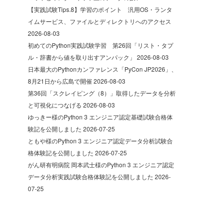
【実践試験Tips.8】学習のポイント 汎用OS・ランタ
イムサービス、ファイルとディレクトリへのアクセス
2026-08-03
初めてのPython実践試験学習 第26回「リスト・タプ
ル・辞書から値を取り出すアンパック」
2026-08-03
日本最大のPythonカンファレンス「PyCon JP2026」、
8月21日から広島で開催
2026-08-03
第36回「スクレイピング（8）」取得したデータを分析
と可視化につなげる
2026-08-03
ゆっきー様のPython 3 エンジニア認定基礎試験合格体
験記を公開しました
2026-07-25
ともや様のPython 3 エンジニア認定データ分析試験合
格体験記を公開しました
2026-07-25
がん研有明病院 岡本武士様のPython 3 エンジニア認定
データ分析実践試験合格体験記を公開しました
2026-
07-25