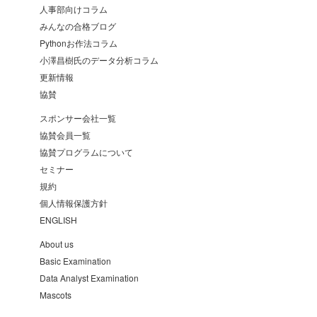
人事部向けコラム
みんなの合格ブログ
Pythonお作法コラム
小澤昌樹氏のデータ分析コラム
更新情報
協賛
スポンサー会社一覧
協賛会員一覧
協賛プログラムについて
セミナー
規約
個人情報保護方針
ENGLISH
About us
Basic Examination
Data Analyst Examination
Mascots