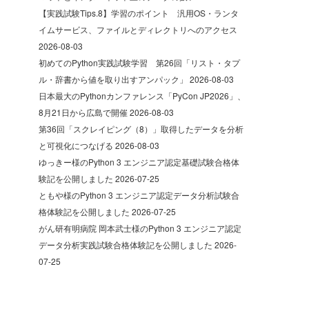
【実践試験Tips.8】学習のポイント 汎用OS・ランタ
イムサービス、ファイルとディレクトリへのアクセス
2026-08-03
初めてのPython実践試験学習 第26回「リスト・タプ
ル・辞書から値を取り出すアンパック」
2026-08-03
日本最大のPythonカンファレンス「PyCon JP2026」、
8月21日から広島で開催
2026-08-03
第36回「スクレイピング（8）」取得したデータを分析
と可視化につなげる
2026-08-03
ゆっきー様のPython 3 エンジニア認定基礎試験合格体
験記を公開しました
2026-07-25
ともや様のPython 3 エンジニア認定データ分析試験合
格体験記を公開しました
2026-07-25
がん研有明病院 岡本武士様のPython 3 エンジニア認定
データ分析実践試験合格体験記を公開しました
2026-
07-25