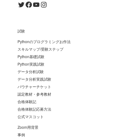
Twitter
Facebook
YouTube
Instagram
試験
Pythonのプログラミングお作法
スキルマップ/受験ステップ
Python基礎試験
Python実践試験
データ分析試験
データ分析実践試験
バウチャーチケット
認定教材・参考教材
合格体験記
合格体験記応募方法
公式マスコット
Zoom用背景
事例