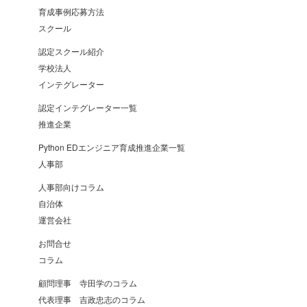
育成事例応募方法
スクール
認定スクール紹介
学校法人
インテグレーター
認定インテグレーター一覧
推進企業
Python EDエンジニア育成推進企業一覧
人事部
人事部向けコラム
自治体
運営会社
お問合せ
コラム
顧問理事 寺田学のコラム
代表理事 吉政忠志のコラム