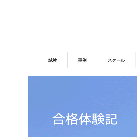
試験
事例
スクール