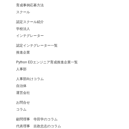
育成事例応募方法
スクール
認定スクール紹介
学校法人
インテグレーター
認定インテグレーター一覧
推進企業
Python EDエンジニア育成推進企業一覧
人事部
人事部向けコラム
自治体
運営会社
お問合せ
コラム
顧問理事 寺田学のコラム
代表理事 吉政忠志のコラム