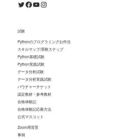
Twitter
Facebook
YouTube
Instagram
試験
Pythonのプログラミングお作法
スキルマップ/受験ステップ
Python基礎試験
Python実践試験
データ分析試験
データ分析実践試験
バウチャーチケット
認定教材・参考教材
合格体験記
合格体験記応募方法
公式マスコット
Zoom用背景
事例