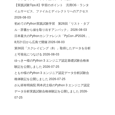
【実践試験Tips.8】学習のポイント 汎用OS・ランタ
イムサービス、ファイルとディレクトリへのアクセス
2026-08-03
初めてのPython実践試験学習 第26回「リスト・タプ
ル・辞書から値を取り出すアンパック」
2026-08-03
日本最大のPythonカンファレンス「PyCon JP2026」、
8月21日から広島で開催
2026-08-03
第36回「スクレイピング（8）」取得したデータを分析
と可視化につなげる
2026-08-03
ゆっきー様のPython 3 エンジニア認定基礎試験合格体
験記を公開しました
2026-07-25
ともや様のPython 3 エンジニア認定データ分析試験合
格体験記を公開しました
2026-07-25
がん研有明病院 岡本武士様のPython 3 エンジニア認定
データ分析実践試験合格体験記を公開しました
2026-
07-25