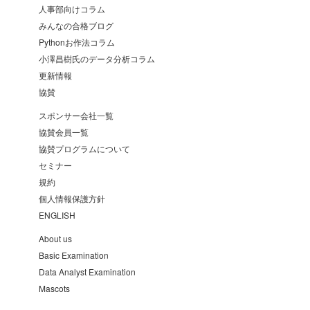
人事部向けコラム
みんなの合格ブログ
Pythonお作法コラム
小澤昌樹氏のデータ分析コラム
更新情報
協賛
スポンサー会社一覧
協賛会員一覧
協賛プログラムについて
セミナー
規約
個人情報保護方針
ENGLISH
About us
Basic Examination
Data Analyst Examination
Mascots