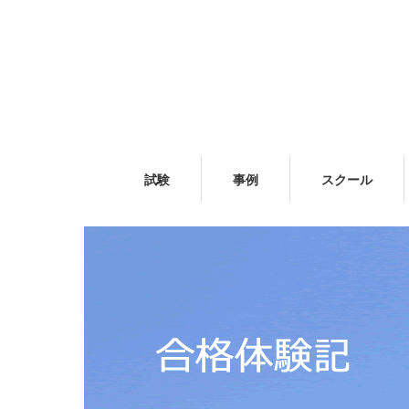
試験
事例
スクール