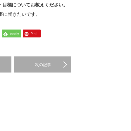
夢・目標についてお教えください。
事に就きたいです。
feedly
Pin it
次の記事