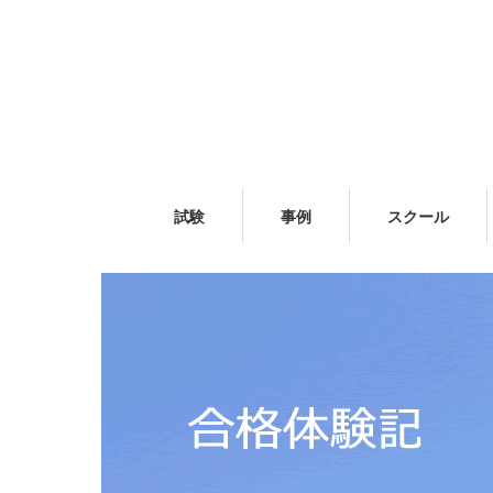
試験
事例
スクール