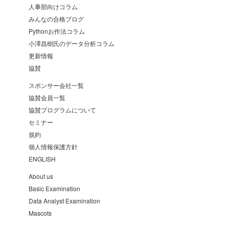
人事部向けコラム
みんなの合格ブログ
Pythonお作法コラム
小澤昌樹氏のデータ分析コラム
更新情報
協賛
スポンサー会社一覧
協賛会員一覧
協賛プログラムについて
セミナー
規約
個人情報保護方針
ENGLISH
About us
Basic Examination
Data Analyst Examination
Mascots