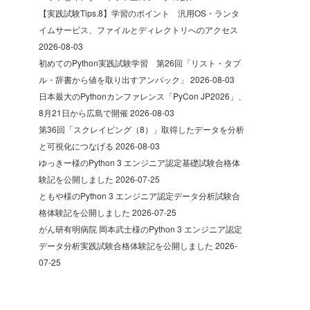
【実践試験Tips.8】学習のポイント 汎用OS・ランタ
イムサービス、ファイルとディレクトリへのアクセス
2026-08-03
初めてのPython実践試験学習 第26回「リスト・タプ
ル・辞書から値を取り出すアンパック」
2026-08-03
日本最大のPythonカンファレンス「PyCon JP2026」、
8月21日から広島で開催
2026-08-03
第36回「スクレイピング（8）」取得したデータを分析
と可視化につなげる
2026-08-03
ゆっきー様のPython 3 エンジニア認定基礎試験合格体
験記を公開しました
2026-07-25
ともや様のPython 3 エンジニア認定データ分析試験合
格体験記を公開しました
2026-07-25
がん研有明病院 岡本武士様のPython 3 エンジニア認定
データ分析実践試験合格体験記を公開しました
2026-
07-25