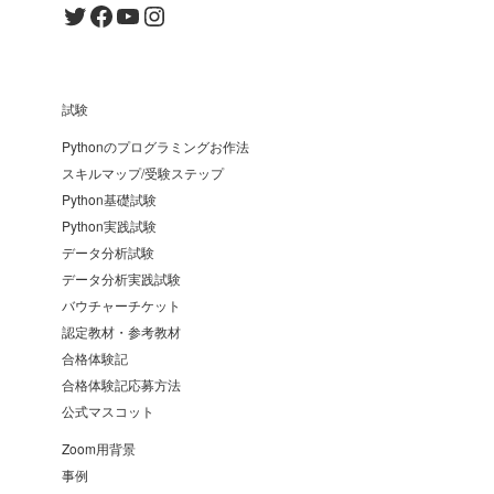
Twitter
Facebook
YouTube
Instagram
試験
Pythonのプログラミングお作法
スキルマップ/受験ステップ
Python基礎試験
Python実践試験
データ分析試験
データ分析実践試験
バウチャーチケット
認定教材・参考教材
合格体験記
合格体験記応募方法
公式マスコット
Zoom用背景
事例