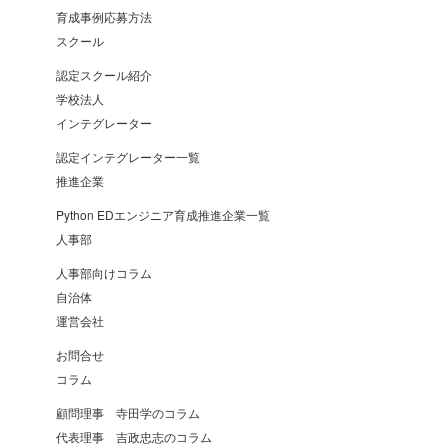
育成事例応募方法
スクール
認定スクール紹介
学校法人
インテグレーター
認定インテグレーター一覧
推進企業
Python EDエンジニア育成推進企業一覧
人事部
人事部向けコラム
自治体
運営会社
お問合せ
コラム
顧問理事 寺田学のコラム
代表理事 吉政忠志のコラム