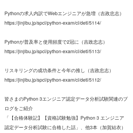
Pythonの求人内訳でWebエンジニアが急増（吉政忠志）
https://jinjibu.jp/spcl/python-exam/cl/detl/5114/
Pythonが普及率と使用頻度で2冠に（吉政忠志）
https://jinjibu.jp/spcl/python-exam/cl/detl/5113/
リスキリングの成功条件と今年の推し（吉政忠志）
https://jinjibu.jp/spcl/python-exam/cl/detl/5112/
皆さまのPython 3エンジニア認定データ分析試験関連のブ
ログをご紹介
「【合格体験記】【資格試験勉強】Python 3 エンジニア
認定データ分析試験に合格した話」、他3本（加賀結衣）