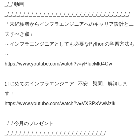
_/_/ 動画
_/_/_/_/_/_/_/_/_/_/_/_/_/_/_/_/_/_/_/_/_/_/_/_/_/_/_/_/_/_/_/
「未経験者からインフラエンジニアへのキャリア設計と工
夫すべき点」
～インフラエンジニアとしても必要なPythonの学習方法も
～
https://www.youtube.com/watch?v=yPiucMld4Cw
はじめてのインフラエンジニア | 不安、疑問、解消しま
す！
https://www.youtube.com/watch?v=VXSP8VwMzlk
_/_/ 今月のプレゼント
_/_/_/_/_/_/_/_/_/_/_/_/_/_/_/_/_/_/_/_/_/_/_/_/_/