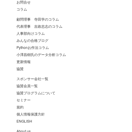
お問合せ
コラム
顧問理事 寺田学のコラム
代表理事 吉政忠志のコラム
人事部向けコラム
みんなの合格ブログ
Pythonお作法コラム
小澤昌樹氏のデータ分析コラム
更新情報
協賛
スポンサー会社一覧
協賛会員一覧
協賛プログラムについて
セミナー
規約
個人情報保護方針
ENGLISH
About us