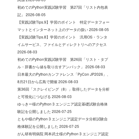
初めてのPython実践試験学習 第27回「リスト内包表
記」
2026-08-05
【実践試験Tips.9】学習のポイント 特定データフォー
マットとインターネット上のデータの扱い
2026-08-05
【実践試験Tips.8】学習のポイント 汎用OS・ランタ
イムサービス、ファイルとディレクトリへのアクセス
2026-08-03
初めてのPython実践試験学習 第26回「リスト・タプ
ル・辞書から値を取り出すアンパック」
2026-08-03
日本最大のPythonカンファレンス「PyCon JP2026」、
8月21日から広島で開催
2026-08-03
第36回「スクレイピング（8）」取得したデータを分析
と可視化につなげる
2026-08-03
ゆっきー様のPython 3 エンジニア認定基礎試験合格体
験記を公開しました
2026-07-25
ともや様のPython 3 エンジニア認定データ分析試験合
格体験記を公開しました
2026-07-25
がん研有明病院 岡本武士様のPython 3 エンジニア認定