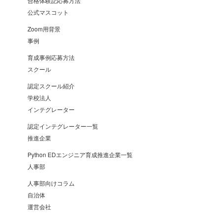
合格体験記応募方法
公式マスコット
Zoom用背景
事例
育成事例応募方法
スクール
認定スクール紹介
学校法人
インテグレーター
認定インテグレーター一覧
推進企業
Python EDエンジニア育成推進企業一覧
人事部
人事部向けコラム
自治体
運営会社