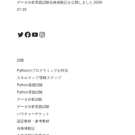
データ分析実践試験合格体験記を公開しました
2026-
07-25
Twitter
Facebook
YouTube
Instagram
試験
Pythonのプログラミングお作法
スキルマップ/受験ステップ
Python基礎試験
Python実践試験
データ分析試験
データ分析実践試験
バウチャーチケット
認定教材・参考教材
合格体験記