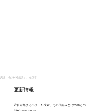
析試験 合格体験記」、他3本
更新情報
注目が集まるベクトル検索、その仕組みとPythonとの
関係
2026-08-05