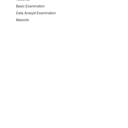
Basic Examination
Data Analyst Examination
Mascots