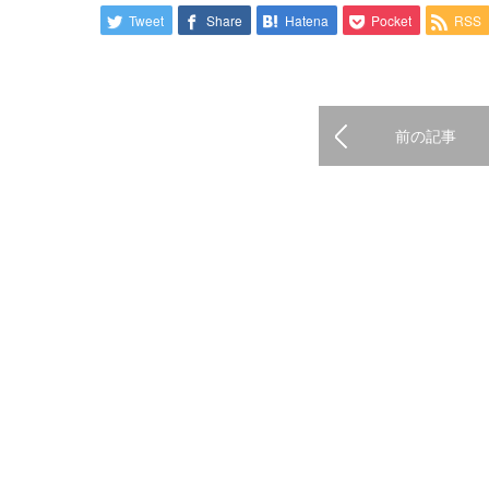
Tweet
Share
Hatena
Pocket
RSS
前の記事