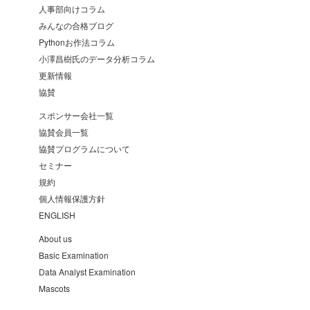
人事部向けコラム
みんなの合格ブログ
Pythonお作法コラム
小澤昌樹氏のデータ分析コラム
更新情報
協賛
スポンサー会社一覧
協賛会員一覧
協賛プログラムについて
セミナー
規約
個人情報保護方針
ENGLISH
About us
Basic Examination
Data Analyst Examination
Mascots