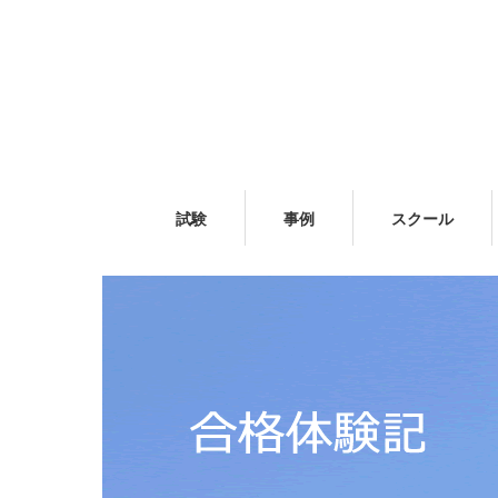
試験
事例
スクール