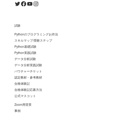
Twitter
Facebook
YouTube
Instagram
試験
Pythonのプログラミングお作法
スキルマップ/受験ステップ
Python基礎試験
Python実践試験
データ分析試験
データ分析実践試験
バウチャーチケット
認定教材・参考教材
合格体験記
合格体験記応募方法
公式マスコット
Zoom用背景
事例