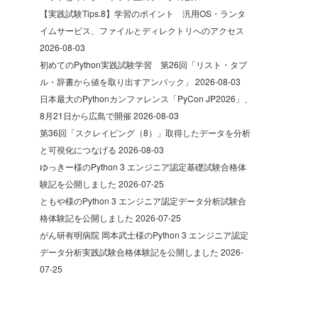
【実践試験Tips.8】学習のポイント 汎用OS・ランタ
イムサービス、ファイルとディレクトリへのアクセス
2026-08-03
初めてのPython実践試験学習 第26回「リスト・タプ
ル・辞書から値を取り出すアンパック」
2026-08-03
日本最大のPythonカンファレンス「PyCon JP2026」、
8月21日から広島で開催
2026-08-03
第36回「スクレイピング（8）」取得したデータを分析
と可視化につなげる
2026-08-03
ゆっきー様のPython 3 エンジニア認定基礎試験合格体
験記を公開しました
2026-07-25
ともや様のPython 3 エンジニア認定データ分析試験合
格体験記を公開しました
2026-07-25
がん研有明病院 岡本武士様のPython 3 エンジニア認定
データ分析実践試験合格体験記を公開しました
2026-
07-25