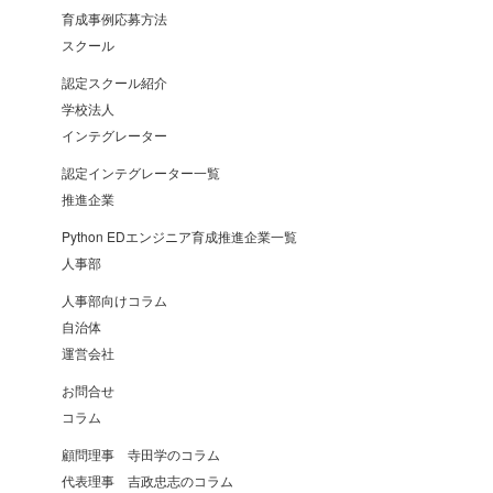
育成事例応募方法
スクール
認定スクール紹介
学校法人
インテグレーター
認定インテグレーター一覧
推進企業
Python EDエンジニア育成推進企業一覧
人事部
人事部向けコラム
自治体
運営会社
お問合せ
コラム
顧問理事 寺田学のコラム
代表理事 吉政忠志のコラム