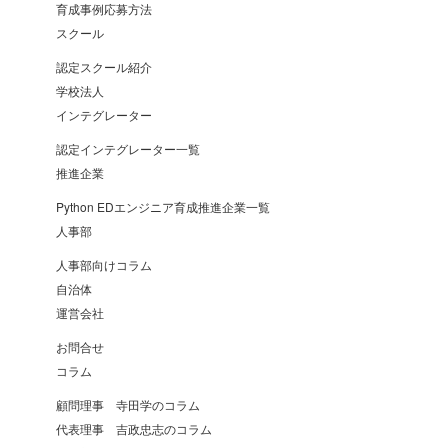
育成事例応募方法
スクール
認定スクール紹介
学校法人
インテグレーター
認定インテグレーター一覧
推進企業
Python EDエンジニア育成推進企業一覧
人事部
人事部向けコラム
自治体
運営会社
お問合せ
コラム
顧問理事 寺田学のコラム
代表理事 吉政忠志のコラム