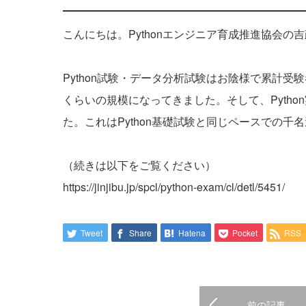
こんにちは。Pythonエンジニア育成推進協会の
Python試験・データ分析試験はお陰様で累計受
くらいの規模になってきました。そして、Pytho
た。これはPython基礎試験と同じペースでの千
（続きは以下をご覧ください）
https://jinjibu.jp/spcl/python-exam/cl/detl/5451/
Tweet
Share
Hatena
Pocket
RSS
前の記事