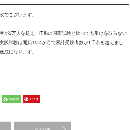
吉政でございます。
験者が5万人を超え、IT系の国家試験と比べても引けを取らない
n実践試験は開始1年4か月で累計受験者数が1千名を超えまし
名達成になります。
feedly
Pin it
次の記事