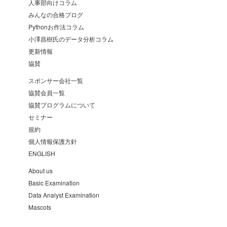
人事部向けコラム
みんなの合格ブログ
Pythonお作法コラム
小澤昌樹氏のデータ分析コラム
更新情報
協賛
スポンサー会社一覧
協賛会員一覧
協賛プログラムについて
セミナー
規約
個人情報保護方針
ENGLISH
About us
Basic Examination
Data Analyst Examination
Mascots