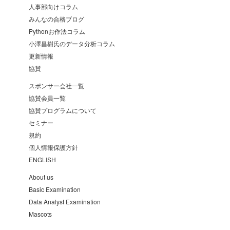
人事部向けコラム
みんなの合格ブログ
Pythonお作法コラム
小澤昌樹氏のデータ分析コラム
更新情報
協賛
スポンサー会社一覧
協賛会員一覧
協賛プログラムについて
セミナー
規約
個人情報保護方針
ENGLISH
About us
Basic Examination
Data Analyst Examination
Mascots