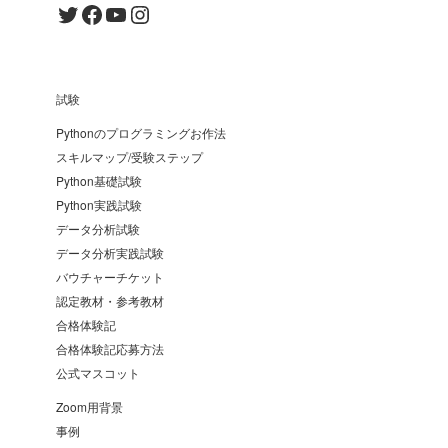
Twitter
Facebook
YouTube
Instagram
試験
Pythonのプログラミングお作法
スキルマップ/受験ステップ
Python基礎試験
Python実践試験
データ分析試験
データ分析実践試験
バウチャーチケット
認定教材・参考教材
合格体験記
合格体験記応募方法
公式マスコット
Zoom用背景
事例