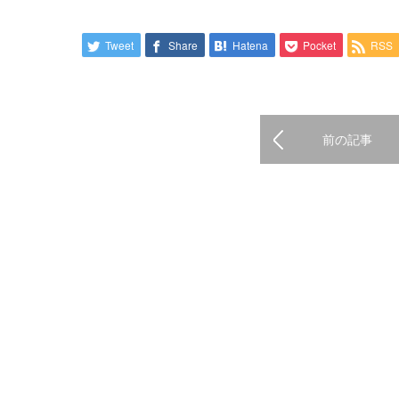
Tweet
Share
Hatena
Pocket
RSS
前の記事