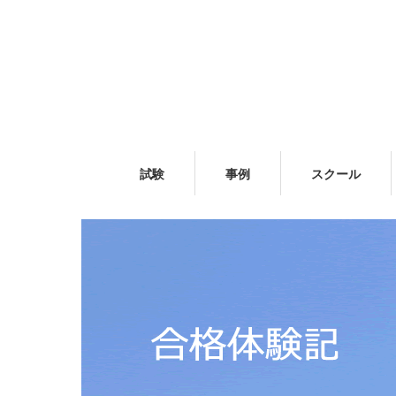
試験
事例
スクール