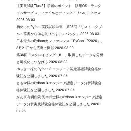
【実践試験Tips.8】学習のポイント 汎用OS・ランタ
イムサービス、ファイルとディレクトリへのアクセス
2026-08-03
初めてのPython実践試験学習 第26回「リスト・タプ
ル・辞書から値を取り出すアンパック」
2026-08-03
日本最大のPythonカンファレンス「PyCon JP2026」、
8月21日から広島で開催
2026-08-03
第36回「スクレイピング（8）」取得したデータを分析
と可視化につなげる
2026-08-03
ゆっきー様のPython 3 エンジニア認定基礎試験合格体
験記を公開しました
2026-07-25
ともや様のPython 3 エンジニア認定データ分析試験合
格体験記を公開しました
2026-07-25
がん研有明病院 岡本武士様のPython 3 エンジニア認定
データ分析実践試験合格体験記を公開しました
2026-
07-25