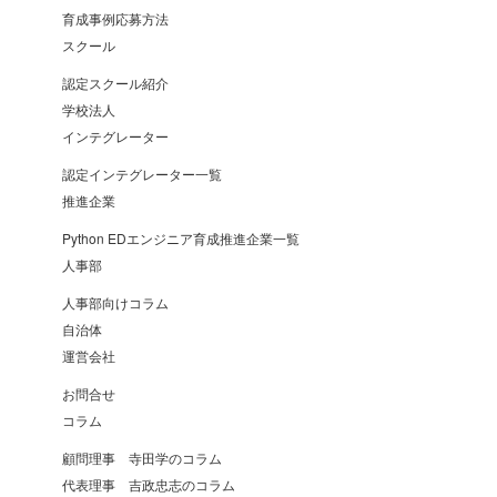
育成事例応募方法
スクール
認定スクール紹介
学校法人
インテグレーター
認定インテグレーター一覧
推進企業
Python EDエンジニア育成推進企業一覧
人事部
人事部向けコラム
自治体
運営会社
お問合せ
コラム
顧問理事 寺田学のコラム
代表理事 吉政忠志のコラム