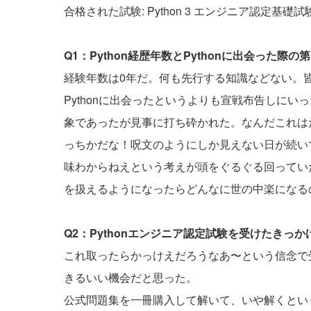
合格された試験: Python 3 エンジニア認定基礎試
Q1：Python経歴年数とPythonに出会った
経験年数は0年だ。何も先行する知識などない。
Pythonに出会ったというよりも宣戦布告しに
象であったが見事に打ち砕かれた。なんだこれは
っちかだな！呪文のようにしか見えない日が続い
味わからねえという考えが頭をぐるぐる回ってい
を扱えるようになったらどんなに世の中楽になる
Q2：Pythonエンジニア認定試験を受けたきっ
これ取ったらかっけえだろうなあ〜という信念で
きるいい機会だと思った。
公式問題集を一冊購入して解いて、いや解くとい