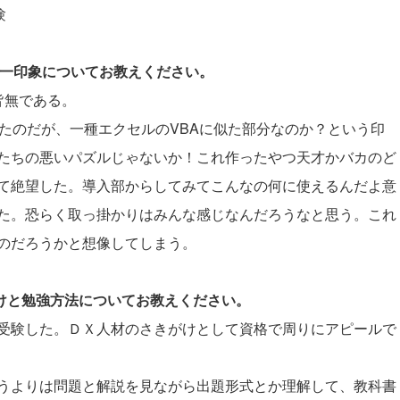
験
際の第一印象についてお教えください。
皆無である。
いったのだが、一種エクセルのVBAに似た部分なのか？という印
たちの悪いパズルじゃないか！これ作ったやつ天才かバカのど
て絶望した。導入部からしてみてこんなの何に使えるんだよ意
た。恐らく取っ掛かりはみんな感じなんだろうなと思う。これ
のだろうかと想像してしまう。
かけと勉強方法についてお教えください。
受験した。ＤＸ人材のさきがけとして資格で周りにアピールで
うよりは問題と解説を見ながら出題形式とか理解して、教科書