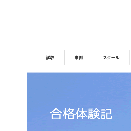
試験
事例
スクール