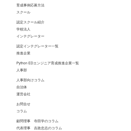
育成事例応募方法
スクール
認定スクール紹介
学校法人
インテグレーター
認定インテグレーター一覧
推進企業
Python EDエンジニア育成推進企業一覧
人事部
人事部向けコラム
自治体
運営会社
お問合せ
コラム
顧問理事 寺田学のコラム
代表理事 吉政忠志のコラム