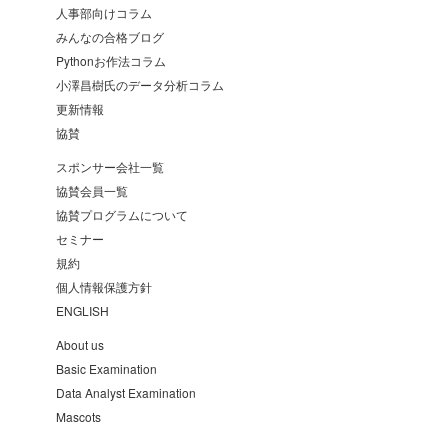
人事部向けコラム
みんなの合格ブログ
Pythonお作法コラム
小澤昌樹氏のデータ分析コラム
更新情報
協賛
スポンサー会社一覧
協賛会員一覧
協賛プログラムについて
セミナー
規約
個人情報保護方針
ENGLISH
About us
Basic Examination
Data Analyst Examination
Mascots