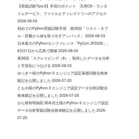
【実践試験Tips.8】学習のポイント 汎用OS・ランタ
イムサービス、ファイルとディレクトリへのアクセス
2026-08-03
初めてのPython実践試験学習 第26回「リスト・タプ
ル・辞書から値を取り出すアンパック」
2026-08-03
日本最大のPythonカンファレンス「PyCon JP2026」、
8月21日から広島で開催
2026-08-03
第36回「スクレイピング（8）」取得したデータを分析
と可視化につなげる
2026-08-03
ゆっきー様のPython 3 エンジニア認定基礎試験合格体
験記を公開しました
2026-07-25
ともや様のPython 3 エンジニア認定データ分析試験合
格体験記を公開しました
2026-07-25
がん研有明病院 岡本武士様のPython 3 エンジニア認定
データ分析実践試験合格体験記を公開しました
2026-
07-25