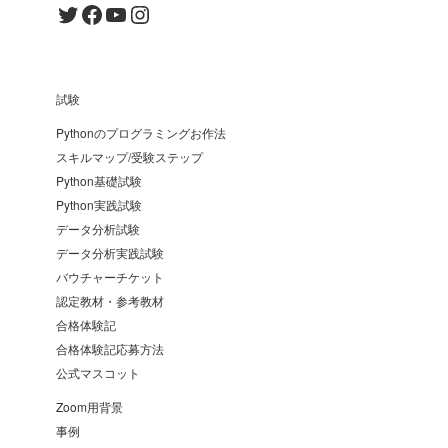
Twitter
Facebook
YouTube
Instagram
試験
Pythonのプログラミングお作法
スキルマップ/受験ステップ
Python基礎試験
Python実践試験
データ分析試験
データ分析実践試験
バウチャーチケット
認定教材・参考教材
合格体験記
合格体験記応募方法
公式マスコット
Zoom用背景
事例