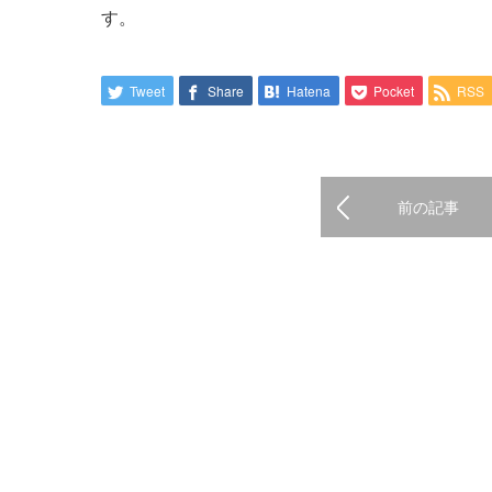
す。
Tweet
Share
Hatena
Pocket
RSS
前の記事