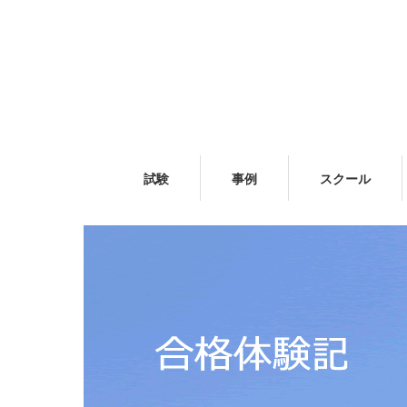
試験
事例
スクール