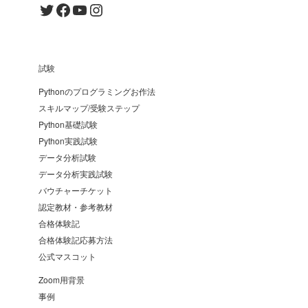
Twitter
Facebook
YouTube
Instagram
試験
Pythonのプログラミングお作法
スキルマップ/受験ステップ
Python基礎試験
Python実践試験
データ分析試験
データ分析実践試験
バウチャーチケット
認定教材・参考教材
合格体験記
合格体験記応募方法
公式マスコット
Zoom用背景
事例