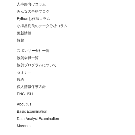
人事部向けコラム
みんなの合格ブログ
Pythonお作法コラム
小澤昌樹氏のデータ分析コラム
更新情報
協賛
スポンサー会社一覧
協賛会員一覧
協賛プログラムについて
セミナー
規約
個人情報保護方針
ENGLISH
About us
Basic Examination
Data Analyst Examination
Mascots