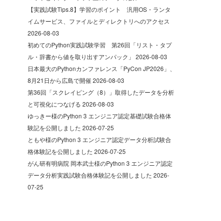
【実践試験Tips.8】学習のポイント 汎用OS・ランタ
イムサービス、ファイルとディレクトリへのアクセス
2026-08-03
初めてのPython実践試験学習 第26回「リスト・タプ
ル・辞書から値を取り出すアンパック」
2026-08-03
日本最大のPythonカンファレンス「PyCon JP2026」、
8月21日から広島で開催
2026-08-03
第36回「スクレイピング（8）」取得したデータを分析
と可視化につなげる
2026-08-03
ゆっきー様のPython 3 エンジニア認定基礎試験合格体
験記を公開しました
2026-07-25
ともや様のPython 3 エンジニア認定データ分析試験合
格体験記を公開しました
2026-07-25
がん研有明病院 岡本武士様のPython 3 エンジニア認定
データ分析実践試験合格体験記を公開しました
2026-
07-25