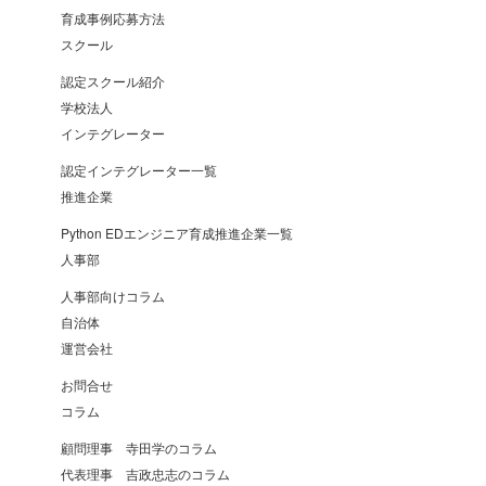
育成事例応募方法
スクール
認定スクール紹介
学校法人
インテグレーター
認定インテグレーター一覧
推進企業
Python EDエンジニア育成推進企業一覧
人事部
人事部向けコラム
自治体
運営会社
お問合せ
コラム
顧問理事 寺田学のコラム
代表理事 吉政忠志のコラム