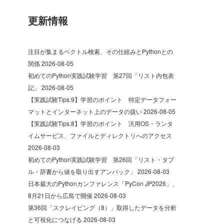
更新情報
注目が集まるベクトル検索、その仕組みとPythonとの
関係
2026-08-05
初めてのPython実践試験学習 第27回「リスト内包表
記」
2026-08-05
【実践試験Tips.9】学習のポイント 特定データフォー
マットとインターネット上のデータの扱い
2026-08-05
【実践試験Tips.8】学習のポイント 汎用OS・ランタ
イムサービス、ファイルとディレクトリへのアクセス
2026-08-03
初めてのPython実践試験学習 第26回「リスト・タプ
ル・辞書から値を取り出すアンパック」
2026-08-03
日本最大のPythonカンファレンス「PyCon JP2026」、
8月21日から広島で開催
2026-08-03
第36回「スクレイピング（8）」取得したデータを分析
と可視化につなげる
2026-08-03