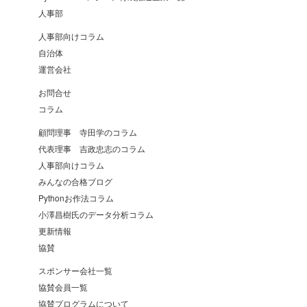
人事部
人事部向けコラム
自治体
運営会社
お問合せ
コラム
顧問理事 寺田学のコラム
代表理事 吉政忠志のコラム
人事部向けコラム
みんなの合格ブログ
Pythonお作法コラム
小澤昌樹氏のデータ分析コラム
更新情報
協賛
スポンサー会社一覧
協賛会員一覧
協賛プログラムについて