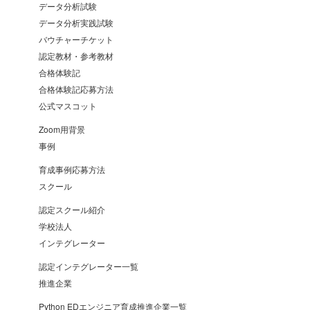
データ分析試験
データ分析実践試験
バウチャーチケット
認定教材・参考教材
合格体験記
合格体験記応募方法
公式マスコット
Zoom用背景
事例
育成事例応募方法
スクール
認定スクール紹介
学校法人
インテグレーター
認定インテグレーター一覧
推進企業
Python EDエンジニア育成推進企業一覧