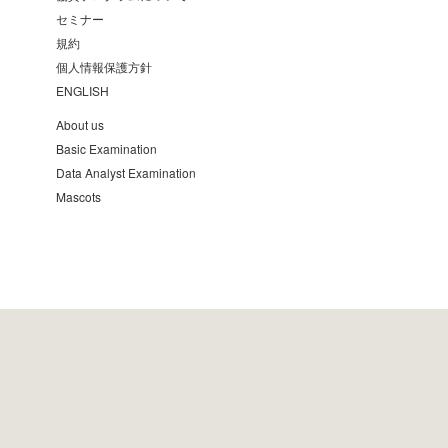
セミナー
規約
個人情報保護方針
ENGLISH
About us
Basic Examination
Data Analyst Examination
Mascots