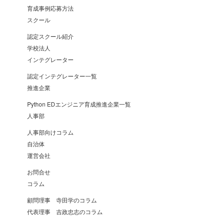
育成事例応募方法
スクール
認定スクール紹介
学校法人
インテグレーター
認定インテグレーター一覧
推進企業
Python EDエンジニア育成推進企業一覧
人事部
人事部向けコラム
自治体
運営会社
お問合せ
コラム
顧問理事 寺田学のコラム
代表理事 吉政忠志のコラム