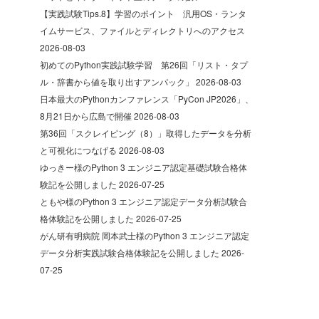
【実践試験Tips.8】学習のポイント 汎用OS・ランタ
イムサービス、ファイルとディレクトリへのアクセス
2026-08-03
初めてのPython実践試験学習 第26回「リスト・タプ
ル・辞書から値を取り出すアンパック」
2026-08-03
日本最大のPythonカンファレンス「PyCon JP2026」、
8月21日から広島で開催
2026-08-03
第36回「スクレイピング（8）」取得したデータを分析
と可視化につなげる
2026-08-03
ゆっきー様のPython 3 エンジニア認定基礎試験合格体
験記を公開しました
2026-07-25
ともや様のPython 3 エンジニア認定データ分析試験合
格体験記を公開しました
2026-07-25
がん研有明病院 岡本武士様のPython 3 エンジニア認定
データ分析実践試験合格体験記を公開しました
2026-
07-25