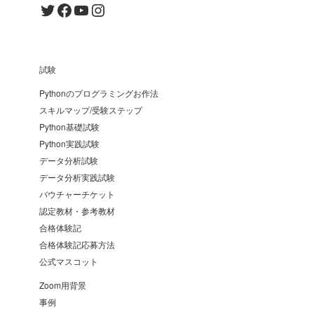
Twitter
Facebook
YouTube
Instagram
試験
Pythonのプログラミングお作法
スキルマップ/受験ステップ
Python基礎試験
Python実践試験
データ分析試験
データ分析実践試験
バウチャーチケット
認定教材・参考教材
合格体験記
合格体験記応募方法
公式マスコット
Zoom用背景
事例