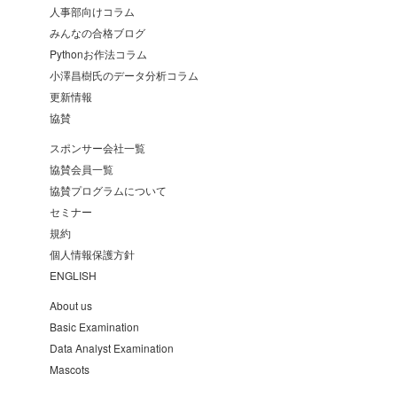
人事部向けコラム
みんなの合格ブログ
Pythonお作法コラム
小澤昌樹氏のデータ分析コラム
更新情報
協賛
スポンサー会社一覧
協賛会員一覧
協賛プログラムについて
セミナー
規約
個人情報保護方針
ENGLISH
About us
Basic Examination
Data Analyst Examination
Mascots