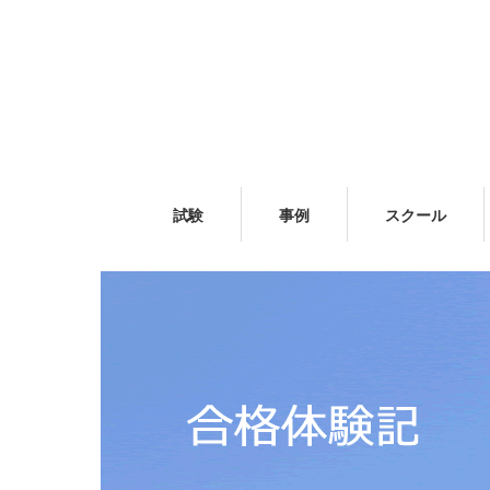
試験
事例
スクール