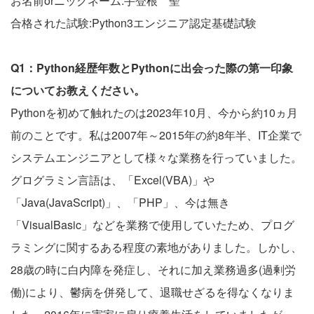
お名前orニックネーム:手登根 聖
合格された試験:Python3エンジニア認定基礎試験
Q1：Python経歴年数とPythonに出会った際の第一印象
についてお教えください。
Pythonを初めて触れたのは2023年10月、今から約10ヵ月
前のことです。私は2007年～2015年の約8年半、IT企業で
システムエンジニアとして様々な業務を行っていました。
グログラミン言語は、「Excel(VBA)」や
「Java(JavaScript)」、「PHP」、今は無き
「VisualBasic」などを業務で使用していたため、プログ
ラミングに関するある程度の素地がありました。しかし、
28歳の時に白内障を発症し、それに加え業務過多(過剰労
働)により、鬱病を併発して、退職せざるを得なくなりま