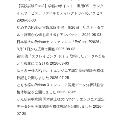
【実践試験Tips.8】学習のポイント 汎用OS・ランタ
イムサービス、ファイルとディレクトリへのアクセス
2026-08-03
初めてのPython実践試験学習 第26回「リスト・タプ
ル・辞書から値を取り出すアンパック」
2026-08-03
日本最大のPythonカンファレンス「PyCon JP2026」、
8月21日から広島で開催
2026-08-03
第36回「スクレイピング（8）」取得したデータを分析
と可視化につなげる
2026-08-03
ゆっきー様のPython 3 エンジニア認定基礎試験合格体
験記を公開しました
2026-07-25
ともや様のPython 3 エンジニア認定データ分析試験合
格体験記を公開しました
2026-07-25
がん研有明病院 岡本武士様のPython 3 エンジニア認定
データ分析実践試験合格体験記を公開しました
2026-
07-25