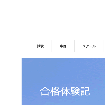
試験
事例
スクール