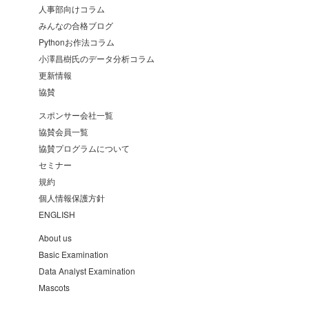
人事部向けコラム
みんなの合格ブログ
Pythonお作法コラム
小澤昌樹氏のデータ分析コラム
更新情報
協賛
スポンサー会社一覧
協賛会員一覧
協賛プログラムについて
セミナー
規約
個人情報保護方針
ENGLISH
About us
Basic Examination
Data Analyst Examination
Mascots