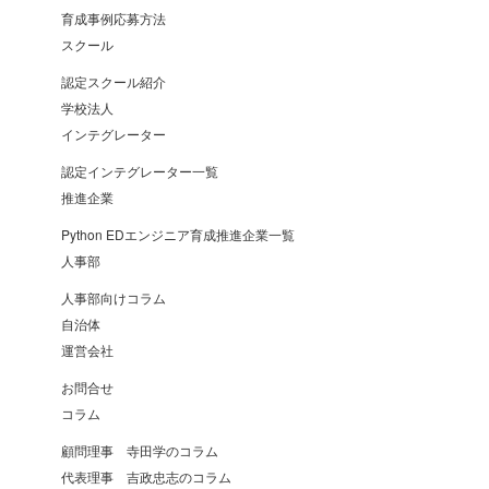
育成事例応募方法
スクール
認定スクール紹介
学校法人
インテグレーター
認定インテグレーター一覧
推進企業
Python EDエンジニア育成推進企業一覧
人事部
人事部向けコラム
自治体
運営会社
お問合せ
コラム
顧問理事 寺田学のコラム
代表理事 吉政忠志のコラム