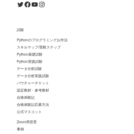
Twitter
Facebook
YouTube
Instagram
試験
Pythonのプログラミングお作法
スキルマップ/受験ステップ
Python基礎試験
Python実践試験
データ分析試験
データ分析実践試験
バウチャーチケット
認定教材・参考教材
合格体験記
合格体験記応募方法
公式マスコット
Zoom用背景
事例