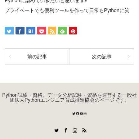
Pythonに染めていきたいと思います!!
プライベートでも便利ツールを作って日常もPythonに笑
前の記事
次の記事
Python試験・資格、データ分析試験・資格を運営する一般社
団法人Pythonエンジニア育成推進協会のページです。
Twitter
Facebook
YouTube
Instagram
Twitter
Facebook
Instagram
RSS