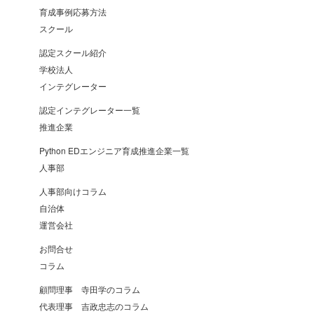
育成事例応募方法
スクール
認定スクール紹介
学校法人
インテグレーター
認定インテグレーター一覧
推進企業
Python EDエンジニア育成推進企業一覧
人事部
人事部向けコラム
自治体
運営会社
お問合せ
コラム
顧問理事 寺田学のコラム
代表理事 吉政忠志のコラム