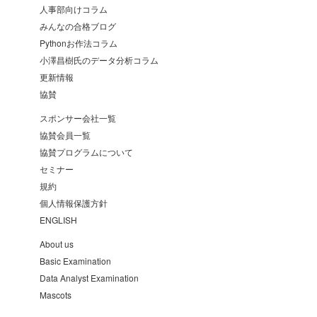
人事部向けコラム
みんなの合格ブログ
Pythonお作法コラム
小澤昌樹氏のデータ分析コラム
更新情報
協賛
スポンサー会社一覧
協賛会員一覧
協賛プログラムについて
セミナー
規約
個人情報保護方針
ENGLISH
About us
Basic Examination
Data Analyst Examination
Mascots