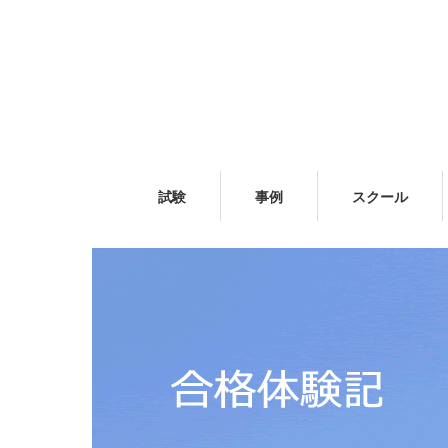
試験
事例
スクール