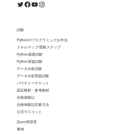
Twitter
Facebook
YouTube
Instagram
試験
Pythonのプログラミングお作法
スキルマップ/受験ステップ
Python基礎試験
Python実践試験
データ分析試験
データ分析実践試験
バウチャーチケット
認定教材・参考教材
合格体験記
合格体験記応募方法
公式マスコット
Zoom用背景
事例