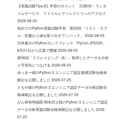
【実践試験Tips.8】学習のポイント 汎用OS・ランタ
イムサービス、ファイルとディレクトリへのアクセス
2026-08-03
初めてのPython実践試験学習 第26回「リスト・タプ
ル・辞書から値を取り出すアンパック」
2026-08-03
日本最大のPythonカンファレンス「PyCon JP2026」、
8月21日から広島で開催
2026-08-03
第36回「スクレイピング（8）」取得したデータを分析
と可視化につなげる
2026-08-03
ゆっきー様のPython 3 エンジニア認定基礎試験合格体
験記を公開しました
2026-07-25
ともや様のPython 3 エンジニア認定データ分析試験合
格体験記を公開しました
2026-07-25
がん研有明病院 岡本武士様のPython 3 エンジニア認定
データ分析実践試験合格体験記を公開しました
2026-
07-25