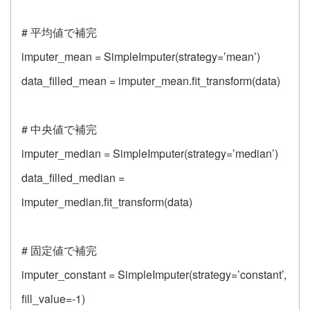
# 平均値で補完
imputer_mean = SimpleImputer(strategy=’mean’)
data_filled_mean = imputer_mean.fit_transform(data)
# 中央値で補完
imputer_median = SimpleImputer(strategy=’median’)
data_filled_median =
imputer_median.fit_transform(data)
# 固定値で補完
imputer_constant = SimpleImputer(strategy=’constant’,
fill_value=-1)