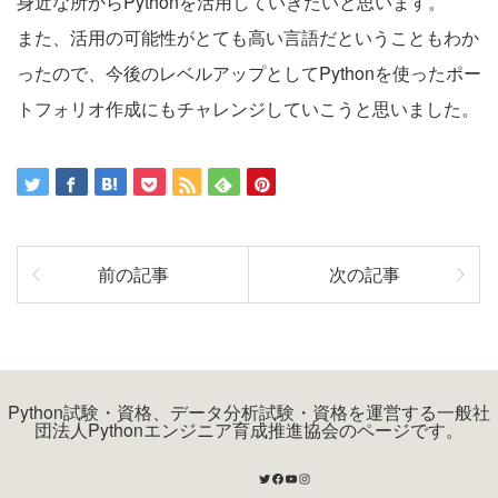
身近な所からPythonを活用していきたいと思います。
また、活用の可能性がとても高い言語だということもわか
ったので、今後のレベルアップとしてPythonを使ったポー
トフォリオ作成にもチャレンジしていこうと思いました。
前の記事
次の記事
Python試験・資格、データ分析試験・資格を運営する一般社
団法人Pythonエンジニア育成推進協会のページです。
Twitter
Facebook
YouTube
Instagram