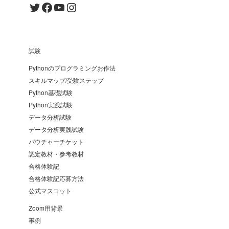
Twitter
Facebook
YouTube
Instagram
試験
Pythonのプログラミングお作法
スキルマップ/受験ステップ
Python基礎試験
Python実践試験
データ分析試験
データ分析実践試験
バウチャーチケット
認定教材・参考教材
合格体験記
合格体験記応募方法
公式マスコット
Zoom用背景
事例