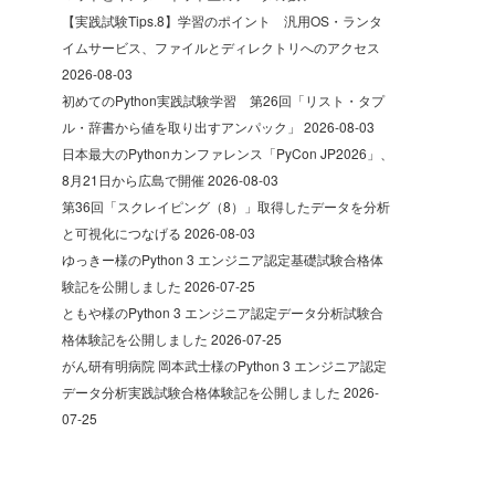
【実践試験Tips.8】学習のポイント 汎用OS・ランタ
イムサービス、ファイルとディレクトリへのアクセス
2026-08-03
初めてのPython実践試験学習 第26回「リスト・タプ
ル・辞書から値を取り出すアンパック」
2026-08-03
日本最大のPythonカンファレンス「PyCon JP2026」、
8月21日から広島で開催
2026-08-03
第36回「スクレイピング（8）」取得したデータを分析
と可視化につなげる
2026-08-03
ゆっきー様のPython 3 エンジニア認定基礎試験合格体
験記を公開しました
2026-07-25
ともや様のPython 3 エンジニア認定データ分析試験合
格体験記を公開しました
2026-07-25
がん研有明病院 岡本武士様のPython 3 エンジニア認定
データ分析実践試験合格体験記を公開しました
2026-
07-25