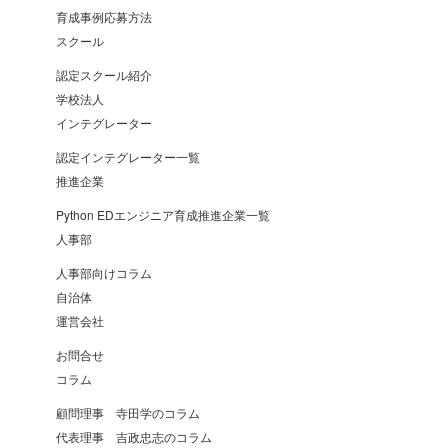
育成事例応募方法
スクール
認定スクール紹介
学校法人
インテグレーター
認定インテグレーター一覧
推進企業
Python EDエンジニア育成推進企業一覧
人事部
人事部向けコラム
自治体
運営会社
お問合せ
コラム
顧問理事 寺田学のコラム
代表理事 吉政忠志のコラム