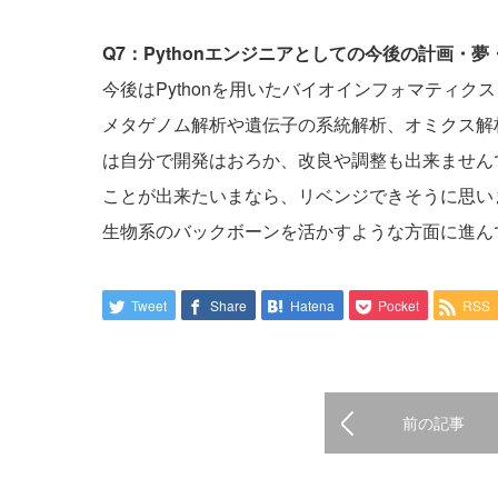
Q7：Pythonエンジニアとしての今後の計画・
今後はPythonを用いたバイオインフォマティク
メタゲノム解析や遺伝子の系統解析、オミクス解析
は自分で開発はおろか、改良や調整も出来ませんで
ことが出来たいまなら、リベンジできそうに思い
生物系のバックボーンを活かすような方面に進ん
Tweet
Share
Hatena
Pocket
RSS
前の記事