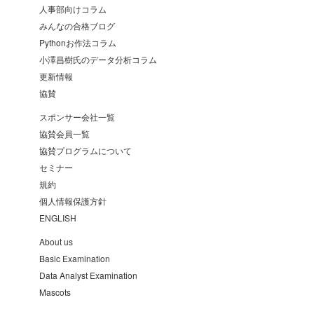
人事部向けコラム
みんなの合格ブログ
Pythonお作法コラム
小澤昌樹氏のデータ分析コラム
更新情報
協賛
スポンサー会社一覧
協賛会員一覧
協賛プログラムについて
セミナー
規約
個人情報保護方針
ENGLISH
About us
Basic Examination
Data Analyst Examination
Mascots