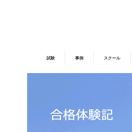
試験
事例
スクール