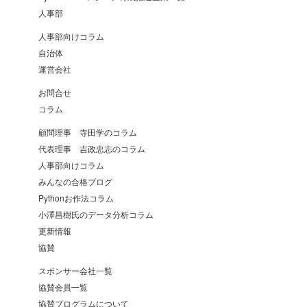
人事部
人事部向けコラム
自治体
運営会社
お問合せ
コラム
顧問理事 寺田学のコラム
代表理事 吉政忠志のコラム
人事部向けコラム
みんなの合格ブログ
Pythonお作法コラム
小澤昌樹氏のデータ分析コラム
更新情報
協賛
スポンサー会社一覧
協賛会員一覧
協賛プログラムについて