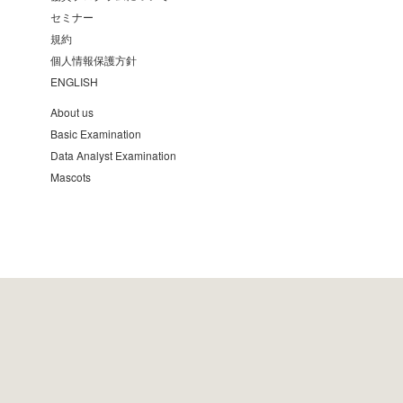
セミナー
規約
個人情報保護方針
ENGLISH
About us
Basic Examination
Data Analyst Examination
Mascots