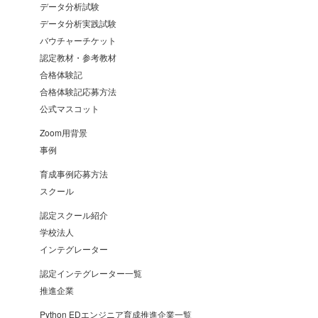
データ分析試験
データ分析実践試験
バウチャーチケット
認定教材・参考教材
合格体験記
合格体験記応募方法
公式マスコット
Zoom用背景
事例
育成事例応募方法
スクール
認定スクール紹介
学校法人
インテグレーター
認定インテグレーター一覧
推進企業
Python EDエンジニア育成推進企業一覧