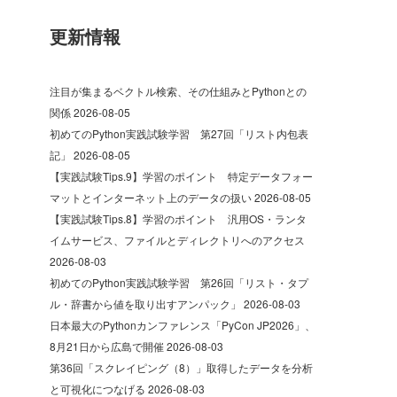
更新情報
注目が集まるベクトル検索、その仕組みとPythonとの
関係
2026-08-05
初めてのPython実践試験学習 第27回「リスト内包表
記」
2026-08-05
【実践試験Tips.9】学習のポイント 特定データフォー
マットとインターネット上のデータの扱い
2026-08-05
【実践試験Tips.8】学習のポイント 汎用OS・ランタ
イムサービス、ファイルとディレクトリへのアクセス
2026-08-03
初めてのPython実践試験学習 第26回「リスト・タプ
ル・辞書から値を取り出すアンパック」
2026-08-03
日本最大のPythonカンファレンス「PyCon JP2026」、
8月21日から広島で開催
2026-08-03
第36回「スクレイピング（8）」取得したデータを分析
と可視化につなげる
2026-08-03