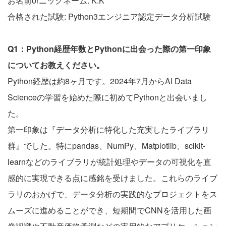
お名前orニックネーム: K.K
合格された試験: Python3エンジニア認定データ分析試験
Q1：Python経歴年数とPythonに出会った際の第一印象
についてお教えください。
Python経歴は約8ヶ月です。2024年7月からAI Data
Scienceの学習を始めた際に初めてPythonと出会いまし
た。
第一印象は『データ分析に特化した充実したライブラリ
群』でした。特にpandas、NumPy、Matplotlib、scikit-
learnなどのライブラリが統計処理やデータの可視化を直
感的に実現できる点に感銘を受けました。これらのライブ
ラリのおかげで、データ分析の実践的なプロジェクトをス
ムーズに進めることができ、短期間でCNNを活用した画