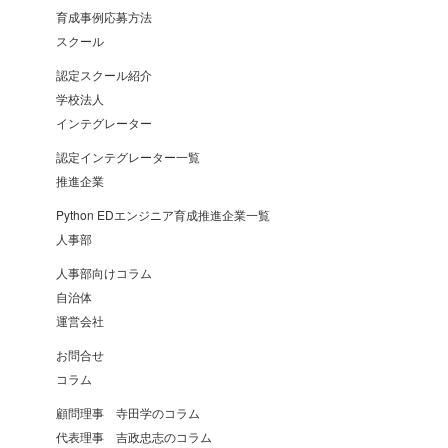
育成事例応募方法
スクール
認定スクール紹介
学校法人
インテグレーター
認定インテグレーター一覧
推進企業
Python EDエンジニア育成推進企業一覧
人事部
人事部向けコラム
自治体
運営会社
お問合せ
コラム
顧問理事 寺田学のコラム
代表理事 吉政忠志のコラム