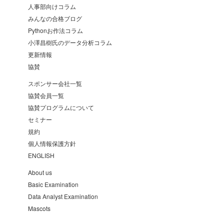
人事部向けコラム
みんなの合格ブログ
Pythonお作法コラム
小澤昌樹氏のデータ分析コラム
更新情報
協賛
スポンサー会社一覧
協賛会員一覧
協賛プログラムについて
セミナー
規約
個人情報保護方針
ENGLISH
About us
Basic Examination
Data Analyst Examination
Mascots