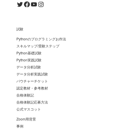
Twitter
Facebook
YouTube
Instagram
試験
Pythonのプログラミングお作法
スキルマップ/受験ステップ
Python基礎試験
Python実践試験
データ分析試験
データ分析実践試験
バウチャーチケット
認定教材・参考教材
合格体験記
合格体験記応募方法
公式マスコット
Zoom用背景
事例