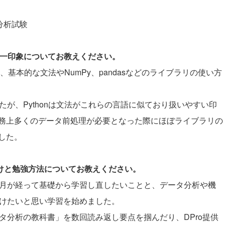
タ分析試験
際の第一印象についてお教えください。
り、基本的な文法やNumPy、pandasなどのライブラリの使い方
ましたが、Pythonは文法がこれらの言語に似ており扱いやすい印
務上多くのデータ前処理が必要となった際にほぼライブラリの
した。
かけと勉強方法についてお教えください。
、年月が経って基礎から学習し直したいことと、データ分析や機
に付けたいと思い学習を始めました。
ータ分析の教科書」を数回読み返し要点を掴んだり、DPro提供