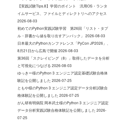
【実践試験Tips.8】学習のポイント 汎用OS・ランタ
イムサービス、ファイルとディレクトリへのアクセス
2026-08-03
初めてのPython実践試験学習 第26回「リスト・タプ
ル・辞書から値を取り出すアンパック」
2026-08-03
日本最大のPythonカンファレンス「PyCon JP2026」、
8月21日から広島で開催
2026-08-03
第36回「スクレイピング（8）」取得したデータを分析
と可視化につなげる
2026-08-03
ゆっきー様のPython 3 エンジニア認定基礎試験合格体
験記を公開しました
2026-07-25
ともや様のPython 3 エンジニア認定データ分析試験合
格体験記を公開しました
2026-07-25
がん研有明病院 岡本武士様のPython 3 エンジニア認定
データ分析実践試験合格体験記を公開しました
2026-
07-25