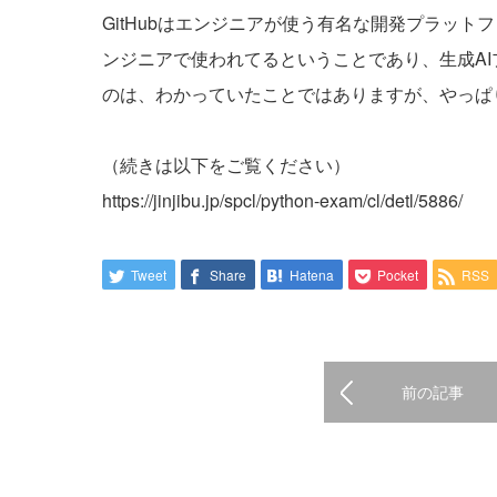
GitHubはエンジニアが使う有名な開発プラット
ンジニアで使われてるということであり、生成AIプ
のは、わかっていたことではありますが、やっぱ
（続きは以下をご覧ください）
https://jinjibu.jp/spcl/python-exam/cl/detl/5886/
Tweet
Share
Hatena
Pocket
RSS
前の記事