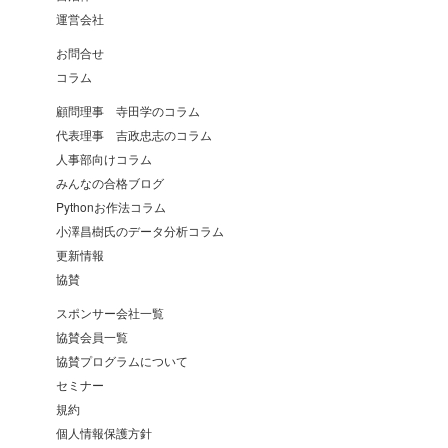
運営会社
お問合せ
コラム
顧問理事 寺田学のコラム
代表理事 吉政忠志のコラム
人事部向けコラム
みんなの合格ブログ
Pythonお作法コラム
小澤昌樹氏のデータ分析コラム
更新情報
協賛
スポンサー会社一覧
協賛会員一覧
協賛プログラムについて
セミナー
規約
個人情報保護方針