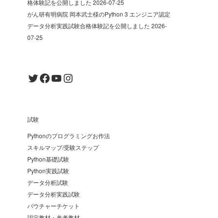
格体験記を公開しました
2026-07-25
がん研有明病院 岡本武士様のPython 3 エンジニア認定
データ分析実践試験合格体験記を公開しました
2026-
07-25
Twitter
Facebook
YouTube
Instagram
試験
Pythonのプログラミングお作法
スキルマップ/受験ステップ
Python基礎試験
Python実践試験
データ分析試験
データ分析実践試験
バウチャーチケット
認定教材・参考教材