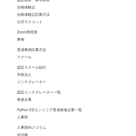
合格体験記
合格体験記応募方法
公式マスコット
Zoom用背景
事例
育成事例応募方法
スクール
認定スクール紹介
学校法人
インテグレーター
認定インテグレーター一覧
推進企業
Python EDエンジニア育成推進企業一覧
人事部
人事部向けコラム
自治体