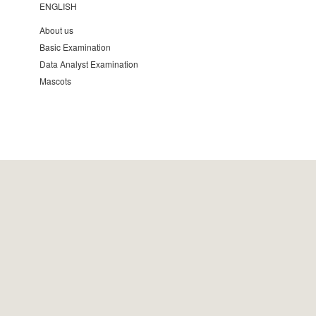
ENGLISH
About us
Basic Examination
Data Analyst Examination
Mascots