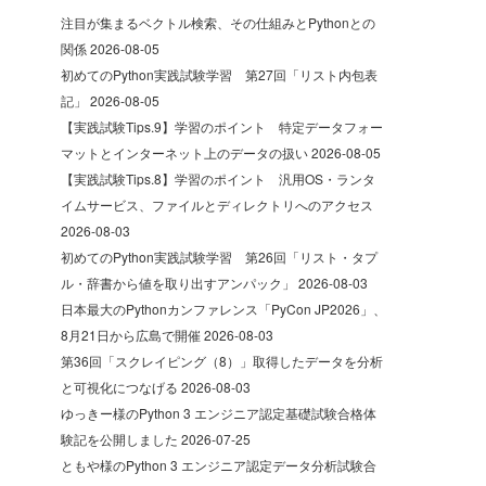
注目が集まるベクトル検索、その仕組みとPythonとの
関係
2026-08-05
初めてのPython実践試験学習 第27回「リスト内包表
記」
2026-08-05
【実践試験Tips.9】学習のポイント 特定データフォー
マットとインターネット上のデータの扱い
2026-08-05
【実践試験Tips.8】学習のポイント 汎用OS・ランタ
イムサービス、ファイルとディレクトリへのアクセス
2026-08-03
初めてのPython実践試験学習 第26回「リスト・タプ
ル・辞書から値を取り出すアンパック」
2026-08-03
日本最大のPythonカンファレンス「PyCon JP2026」、
8月21日から広島で開催
2026-08-03
第36回「スクレイピング（8）」取得したデータを分析
と可視化につなげる
2026-08-03
ゆっきー様のPython 3 エンジニア認定基礎試験合格体
験記を公開しました
2026-07-25
ともや様のPython 3 エンジニア認定データ分析試験合