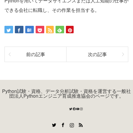
Pythonを用いてデータサイエンスまたは人工知能の仕事が
できる会社に転職し、その作業を担当する。
前の記事
次の記事
Python試験・資格、データ分析試験・資格を運営する一般社
団法人Pythonエンジニア育成推進協会のページです。
Twitter
Facebook
YouTube
Instagram
Twitter
Facebook
Instagram
RSS