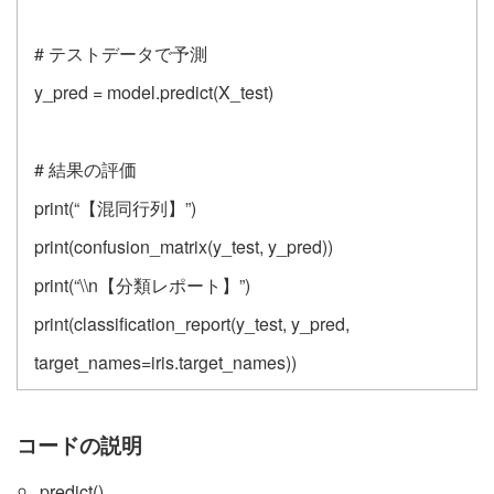
# テストデータで予測
y_pred = model.predict(X_test)
# 結果の評価
print(“【混同行列】”)
print(confusion_matrix(y_test, y_pred))
print(“\\n【分類レポート】”)
print(classification_report(y_test, y_pred,
target_names=iris.target_names))
コードの説明
predict()