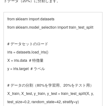
トデータ（20%）に分割します。
from sklearn import datasets
from sklearn.model_selection import train_test_split
# データセットのロード
iris = datasets.load_iris()
X = iris.data # 特徴量
y = iris.target # ラベル
# データの分割（80%を学習用、20%をテスト用）
X_train, X_test, y_train, y_test = train_test_split(X, y,
test_size=0.2, random_state=42, stratify=y)