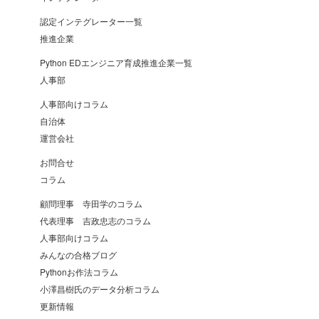
認定インテグレーター一覧
推進企業
Python EDエンジニア育成推進企業一覧
人事部
人事部向けコラム
自治体
運営会社
お問合せ
コラム
顧問理事 寺田学のコラム
代表理事 吉政忠志のコラム
人事部向けコラム
みんなの合格ブログ
Pythonお作法コラム
小澤昌樹氏のデータ分析コラム
更新情報