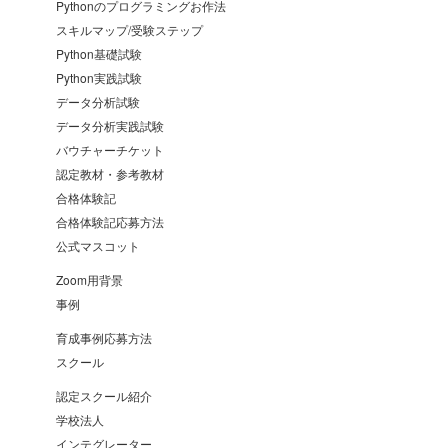
Pythonのプログラミングお作法
スキルマップ/受験ステップ
Python基礎試験
Python実践試験
データ分析試験
データ分析実践試験
バウチャーチケット
認定教材・参考教材
合格体験記
合格体験記応募方法
公式マスコット
Zoom用背景
事例
育成事例応募方法
スクール
認定スクール紹介
学校法人
インテグレーター